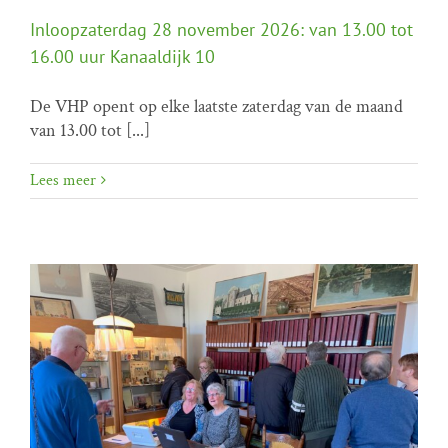
Inloopzaterdag 28 november 2026: van 13.00 tot
16.00 uur Kanaaldijk 10
De VHP opent op elke laatste zaterdag van de maand
Inloopzaterdag 28 november 2026: van 13.00 tot
van 13.00 tot [...]
16.00 uur Kanaaldijk 10
Home programma
Inloopzaterdagen
Lees meer