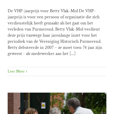
De VHP-jaarprijs voor Betty Vlak-Mol De VHP-
VHP jaarprijs 2023 is uitgereikt aan Betty Vlak-Mol
jaarprijs is voor een persoon of organisatie die zich
VHP prijs
verdienstelijk heeft gemaakt als het gaat om het
verleden van Purmerend. Betty Vlak-Mol verdient
deze prijs vanwege haar jarenlange inzet voor het
periodiek van de Vereniging Historisch Purmerend.
Betty debuteerde in 2007 – ze moet toen 74 jaar zijn
geweest - als medewerker aan het [...]
Lees Meer