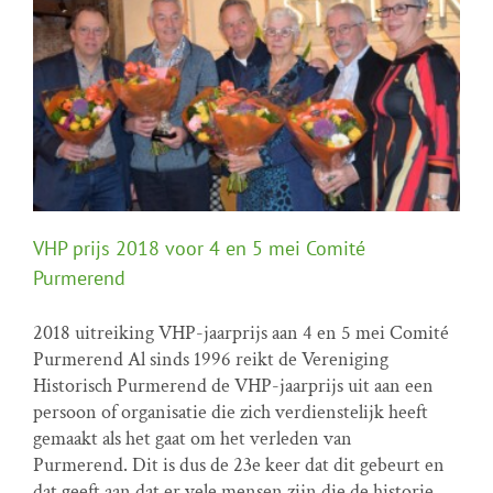
VHP prijs 2018 voor 4 en 5 mei Comité
Purmerend
2018 uitreiking VHP-jaarprijs aan 4 en 5 mei Comité
VHP prijs 2018 voor 4 en 5 mei Comité Purmerend
Purmerend Al sinds 1996 reikt de Vereniging
VHP prijs
Historisch Purmerend de VHP-jaarprijs uit aan een
persoon of organisatie die zich verdienstelijk heeft
gemaakt als het gaat om het verleden van
Purmerend. Dit is dus de 23e keer dat dit gebeurt en
dat geeft aan dat er vele mensen zijn die de historie