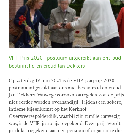
VHP Prijs 2020 : postuum uitgereikt aan ons oud-
bestuurslid en erelid Jan Dekkers
Op zaterdag 19 juni 2021 is de VHP-jaarprijs 2020
VHP Prijs 2020 : postuum uitgereikt aan ons oud-
postuum uitgereikt aan ons oud-bestuurslid en erelid
bestuurslid en erelid Jan Dekkers
Jan Dekkers. Vanwege coronamaatregelen kon de prijs
VHP prijs
niet eerder worden overhandigd. Tijdens een sobere,
intieme bijeenkomst op het Kerkhof
Overweersepolderdijk, waarbij zijn familie aanwezig
was, is de VHP-jaarprijs toegekend. Deze prijs wordt
jaarlijks toegekend aan een persoon of organisatie die