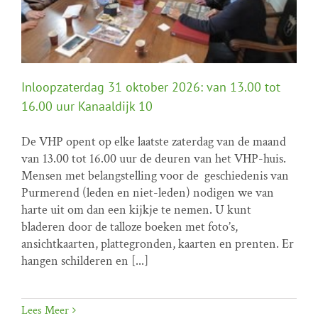
Inloopzaterdag 31 oktober 2026: van 13.00 tot
16.00 uur Kanaaldijk 10
De VHP opent op elke laatste zaterdag van de maand
van 13.00 tot 16.00 uur de deuren van het VHP-huis.
Inloopzaterdag 31 oktober 2026: van 13.00 tot
Mensen met belangstelling voor de geschiedenis van
16.00 uur Kanaaldijk 10
Purmerend (leden en niet-leden) nodigen we van
Home programma
Inloopzaterdagen
harte uit om dan een kijkje te nemen. U kunt
bladeren door de talloze boeken met foto’s,
ansichtkaarten, plattegronden, kaarten en prenten. Er
hangen schilderen en [...]
Lees Meer