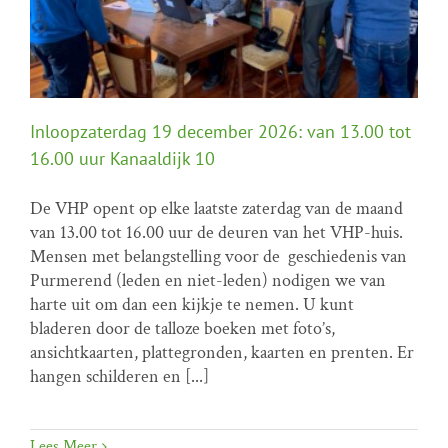
Inloopzaterdag 19 december 2026: van 13.00 tot
16.00 uur Kanaaldijk 10
De VHP opent op elke laatste zaterdag van de maand
Inloopzaterdag 19 december 2026: van 13.00 tot
van 13.00 tot 16.00 uur de deuren van het VHP-huis.
16.00 uur Kanaaldijk 10
Mensen met belangstelling voor de geschiedenis van
Home programma
Inloopzaterdagen
Purmerend (leden en niet-leden) nodigen we van
harte uit om dan een kijkje te nemen. U kunt
bladeren door de talloze boeken met foto’s,
ansichtkaarten, plattegronden, kaarten en prenten. Er
hangen schilderen en [...]
Lees Meer