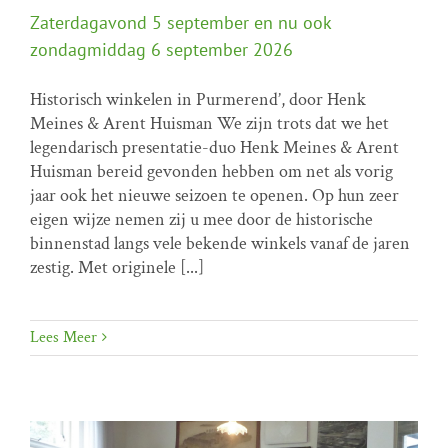
Zaterdagavond 5 september en nu ook
zondagmiddag 6 september 2026
Historisch winkelen in Purmerend’, door Henk
Zaterdagavond 5 september en nu ook
Meines & Arent Huisman We zijn trots dat we het
zondagmiddag 6 september 2026
legendarisch presentatie-duo Henk Meines & Arent
Home programma
Huisman bereid gevonden hebben om net als vorig
jaar ook het nieuwe seizoen te openen. Op hun zeer
eigen wijze nemen zij u mee door de historische
binnenstad langs vele bekende winkels vanaf de jaren
zestig. Met originele [...]
Lees Meer