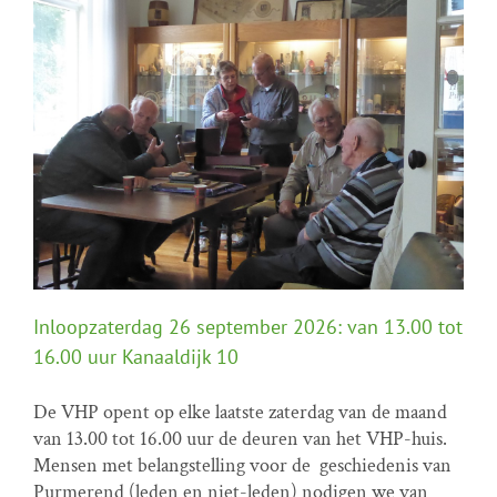
Inloopzaterdag 26 september 2026: van 13.00 tot
16.00 uur Kanaaldijk 10
De VHP opent op elke laatste zaterdag van de maand
van 13.00 tot 16.00 uur de deuren van het VHP-huis.
Inloopzaterdag 26 september 2026: van 13.00 tot
Mensen met belangstelling voor de geschiedenis van
16.00 uur Kanaaldijk 10
Purmerend (leden en niet-leden) nodigen we van