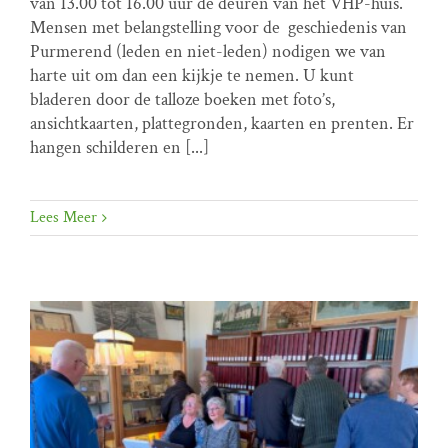
van 13.00 tot 16.00 uur de deuren van het VHP-huis.
16.00 uur Kanaaldijk 10
Mensen met belangstelling voor de geschiedenis van
Home programma
Inloopzaterdagen
Purmerend (leden en niet-leden) nodigen we van
harte uit om dan een kijkje te nemen. U kunt
bladeren door de talloze boeken met foto’s,
ansichtkaarten, plattegronden, kaarten en prenten. Er
hangen schilderen en [...]
Lees Meer