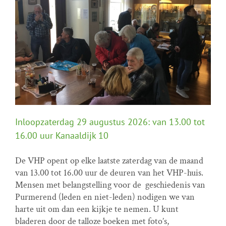
Inloopzaterdag 29 augustus 2026: van 13.00 tot
16.00 uur Kanaaldijk 10
De VHP opent op elke laatste zaterdag van de maand
van 13.00 tot 16.00 uur de deuren van het VHP-huis.
Inloopzaterdag 29 augustus 2026: van 13.00 tot
Mensen met belangstelling voor de geschiedenis van
16.00 uur Kanaaldijk 10
Purmerend (leden en niet-leden) nodigen we van
Home programma
Inloopzaterdagen
harte uit om dan een kijkje te nemen. U kunt
bladeren door de talloze boeken met foto’s,