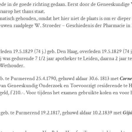
hrede in de goede richting gedaan. Eerst door de Geneeskundig
aarop het thans staat.
matisch gehouden, omdat het hier niet de plaats is om er dieper
euwen raadplege W. Stroeder – Geschiedenis der Pharmacie in 
leden 19.5.1829 (74 j.)
geb. Den Haag, overleden 19.5.1829 (74 j
j was gedurende 7 1/2 jaar apotheker te Leiden, daarna 2 jaar t
r Wethouder.
b. te Purmerend 25.4.1790, gehuwd aldaar 30.6. 1813 met
Corne
van Geneeskundig Onderzoek en Toevoorzigt residerende te Ha
ld, f 210.-. Voor tijdens het examen gebruikte kolen en voor het
geb. te Purmerend 19.2.1817, gehuwd aldaar 10.2.1839 met
Gijs