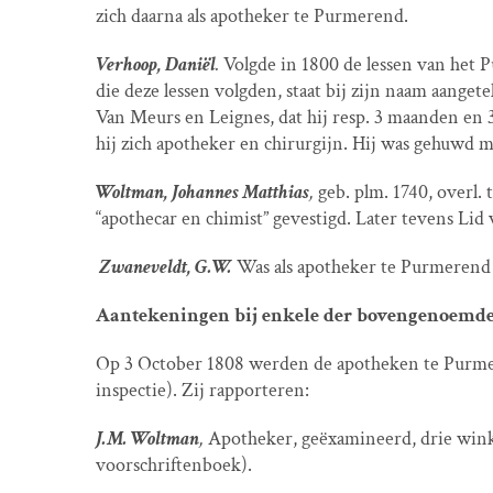
zich daarna als apotheker te Purmerend.
Verhoop, Daniël
.
Volgde in 1800 de lessen van het 
die deze lessen volgden, staat bij zijn naam aange
Van Meurs en Leignes, dat hij resp. 3 maanden en 3
hij zich apotheker en chirurgijn. Hij was gehuwd 
Woltman, Johannes Matthias
,
geb. plm. 1740, overl.
“apothecar en chimist” gevestigd. Later tevens Lid
Zwaneveldt, G.W.
Was als apotheker te Purmerend 
Aantekeningen bij enkele der bovengenoemde
Op 3 October 1808 werden de apotheken te Purme
inspectie). Zij rapporteren:
J.M. Woltman
,
Apotheker, geëxamineerd, drie wink
voorschriftenboek).