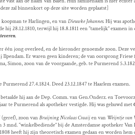
hte vast aan de naam Van Balen. Hun familienaam is hier echter
eze zal binnenkort op deze site worden geplaatst]
,
koopman te Harlingen, en van
Dieuwke Johannes.
Hij was apoth
hij 28.12.1810, terwijl hij 18.8.1811 een “tamelijk” examen in 
teveren
.
 er één jong overleed, en de hieronder genoemde zoon. Deze ve
bij Ilpendam. Er waren geen kinderen; de van oorsprong Friese 
a, Simon, zoon van de voorgaande, geb. te Purmerend 5.3.1820
te Purmerend 27.4.1824. Deed 23.12.1847 te Haarlem examen.
betaalde hij aan de Dep. Comm. van Gen.Onderz. en Toevoorzigt
 jaar te Purmerend als apotheker vestigde. Hij was gehuwd met
 (geref), zoon van
Bruijning Nicolaas Craaij
en van
Weijntje van 
 en 3 mnd. “winkelbediende” bij de Amsterdamse apotheker Van
.1808 heeft hij zijn theoretisch examen gedaan en worden hem 