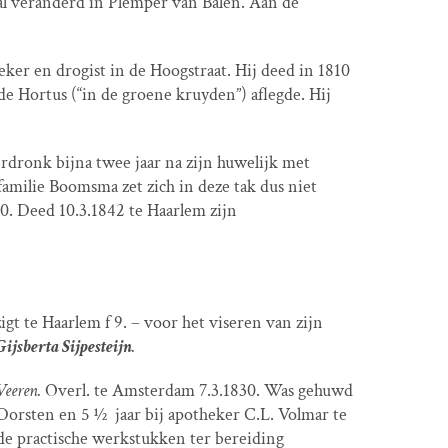
 al veranderd in Plemper van Balen. Aan de
eker en drogist in de Hoogstraat. Hij deed in 1810
de Hortus (“in de groene kruyden”) aflegde. Hij
rdronk bijna twee jaar na zijn huwelijk met
familie Boomsma zet zich in deze tak dus niet
. Deed 10.3.1842 te Haarlem zijn
 te Haarlem f 9. – voor het viseren van zijn
Gijsberta Sijpesteijn
.
Veeren.
Overl. te Amsterdam 7.3.1830. Was gehuwd
 Dorsten en 5 ½
jaar bij apotheker C.L. Volmar te
de practische werkstukken ter bereiding