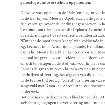
genealogische overzichten opgenomen.
De wijze waarop men in de 18de (en nog tot ver in 
in de leer bij een Meester-Apothecar. In de grote 
zijn verenigd, wordt de leerling ingeschreven in h
Testimonium trienii tyrocinii (Diploma Tyrocinii)
overschrijvingen (“overtekenen” noemden zij zulk
Wanneer de “apothecars-knegt” zich voldoende in 
z.g. Lectores in de Artsenijmengkunde, Kruidkunde 
dan is hij Meesterknecht en kan b.v. voor zijn Mee
meestal het geval – voorbereiden op het “doen van 
en zich te vestigen in de stad waarvoor hij het exa
Soms is de gang van zaken bij zo’n examen in de n
inschrijven als leerling, het afgeven van diplomata,
in de Franse tijd bet z.g. “patent”, de visering v
aangevuld met Naam- en Adreslijsten van doctoren
onderzoek.
Het pharmaceutisch onderwijs bleef tot rond 1800 
stelselmatig pogingen tot verbetering ondernomen.