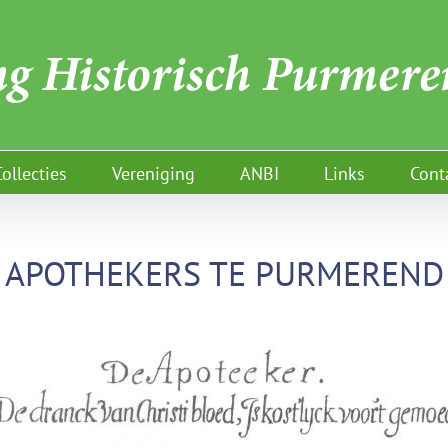
Collecties
Vereniging
ANBI
Links
Cont
APOTHEKERS TE PURMEREND