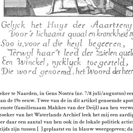
eker te Naarden, in Gens Nostra (nr. 7/8 juli/augustus) e
 van de 19e eeuw. Twee van de in dit artikel genoemde apo
enote (familienaam Makkes van der Deijl) aan hen verwa
eker van het Waterlands Archief leek het mij een aardig
r daar een aantal van hen ook in de lokale politiek acti
s zijn tussen [ ] geplaatst en in blauw weergegeven; daa