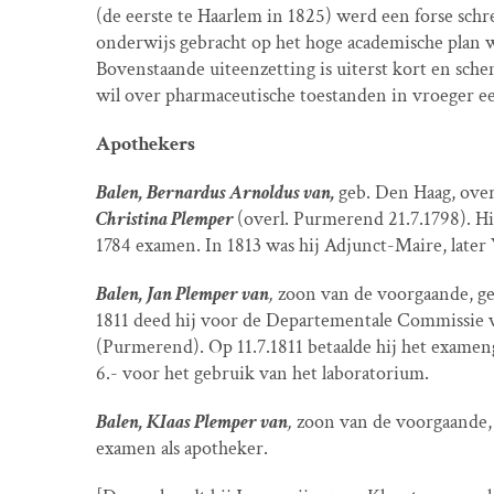
(de eerste te Haarlem in 1825) werd een forse sc
onderwijs gebracht op het hoge academische plan w
Bovenstaande uiteenzetting is uiterst kort en sche
wil over pharmaceutische toestanden in vroeger e
Apothekers
Balen, Bernardus Arnoldus van,
geb. Den Haag, over
Christina Plemper
(overl. Purmerend 21.7.1798). Hi
1784 examen. In 1813 was hij Adjunct-Maire, late
Balen, Jan Plemper van
,
zoon van de voorgaande, ge
1811 deed hij voor de Departementale Commissie 
(Purmerend). Op 11.7.1811 betaalde hij het examenge
6.- voor het gebruik van het laboratorium.
Balen, KIaas Plemper van
,
zoon van de voorgaande, 
examen als apotheker.