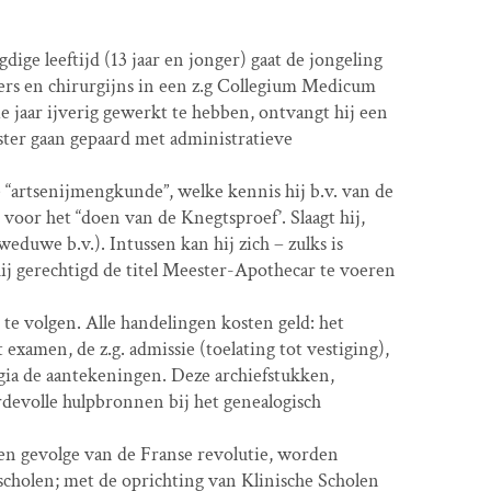
ige leeftijd (13 jaar en jonger) gaat de jongeling
ters en chirurgijns in een z.g Collegium Medicum
e jaar ijverig gewerkt te hebben, ontvangt hij een
ster gaan gepaard met administratieve
“artsenijmengkunde”, welke kennis hij b.v. van de
voor het “doen van de Knegtsproef’. Slaagt hij,
duwe b.v.). Intussen kan hij zich – zulks is
hij gerechtigd de titel Meester-Apothecar te voeren
te volgen. Alle handelingen kosten geld: het
 examen, de z.g. admissie (toelating tot vestiging),
egia de aantekeningen. Deze archiefstukken,
devolle hulpbronnen bij het genealogisch
ten gevolge van de Franse revolutie, worden
scholen; met de oprichting van Klinische Scholen