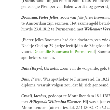
[Daems houdt bij Jan en zijn zoon Klaas ten onrec
genealogie Plemper van Balen wordt nog gewerkt; d
Boomsma, Pieter Jelles
,
zoon van
Jelle Jetzes Boomsma
te Amsterdam zijn examen. Het examengeld betaalde 
huwde 23.8.1812 te Purmerend met
Wellemoet Vers
[Pieter Jelles Boomsma had drie dochters, van wie
Neeltje Oud op 29-jarige leeftijd in de Ringsloot 
voort.
De familie Boomsma in Purmerend
] Boomsm
apothekersexamen.
Buin (Buyn), Cornelis
,
zoon van de volgende, geb. 
Buin, Pieter
.
Was apotheker te Purmerend. In 1822 
diploma, waaruit volgen zou, dat hij zich genoemd
Craaij, Jacobus
,
gedoopt te Monnikendam 18.1.1787
met
Hillegonda Willemina Wormer
.
Hij was 4 jaar
Monnikendam (attestaties d.d. 2.11.1808). Op 5.12