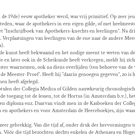
de 19de) eeuw apotheker werd, was vrij primitief. Op zeer jeugd
steden, waar de apothekers in een eigen gilde, of met heelmees
et “Inschrijfboek van Apothekers-knechts en leerlingen”. Na dri
. Verplaatsingen van leerlingen van de ene naar de andere Mee
s).
de kunst heeft bekwaamd en het nodige meent te weten van de 
en later ook in de Scheikunde heeft verkregen, meldt hij zich 
ster waarnemen, ook na diens overlijden (ten behoeve van de we
de Meester-Proef’. Heeft hij “daarin genoegen gegeven”, zo is 
men heeft afgelegd.
otulen der Collegia Medica of Gilden nauwkeurig chronologisch 
 de toegang tot de lessen, tot de Hortus (in Amsterdam b.v.), het
an een diploma enz. Daarvan vindt men in de Kasboeken der Coll
 en apothekers en voor Amsterdam de Heereboekjes, zijn waar
zeer gebrekkig. Van die tijd af, onder druk der hervormingen 
 Vóór die tijd bezochten slechts enkelen de Athenaea en Hoge