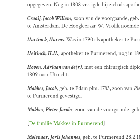
opgegeven. Nog in 1808 vestigde hij zich als apoth
Craaij, Jacob Willem
,
zoon van de voorgaande, geb. 
te Amsterdam. De Hoogleeraar W. Vrolik noemde he
Hartinck, Harms
.
Was in 1790 als apotheker te Pu
Heitinck, H.H.
,
apotheker te Purmerend, nog in 18
Hoven, Adriaan van de(r)
,
met een chirurgisch dipl
1809 naar Utrecht.
Makkes, Jacob
,
geb. te Edam plm. 1783, zoon van
Pi
te Purmerend gevestigd.
Makkes, Pieter Jacobs
,
zoon van de voorgaande, geb
[
De familie Makkes in Purmerend
]
Molenaar, Joris Johannes
,
geb. te Purmerend 28.2.1