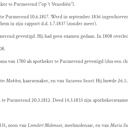
eker te Purmerend (“op ’t Venediën”).
te Purmerend 10.6.1817. Werd in september 1836 ingeschreven a
m in zijn rapport d.d. 1.7.1837 (zonder meer).
rmerend gevestigd. Hij had geen examen gedaan. In 1808 overle
08.
oma van 1780 als apotheker te Purmerend gevestigd (dus een chi
eter Makkes,
kaarsemaker, en van
Suzanna Swart.
Hij huwde 26.5
. te Purmerend 20.3.1812. Deed 14.3.1833 zijn apothekersexame
831, zoon van
Leendert Molenaar,
meelmolenaar, en van
Maria Sw