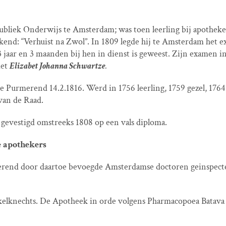
Publiek Onderwijs te Amsterdam; was toen leerling bij apothek
tekend: “Verhuist na Zwol”. In 1809 legde hij te Amsterdam het
 jaar en 3 maanden bij hen in dienst is geweest. Zijn examen in
met
Elizabet Johanna Schwartze
.
 te Purmerend 14.2.1816. Werd in 1756 leerling, 1759 gezel, 17
 van de Raad.
gevestigd omstreeks 1808 op een vals diploma.
 apothekers
rend door daartoe bevoegde Amsterdamse doctoren geinspecte
elknechts. De Apotheek in orde volgens Pharmacopoea Batava 