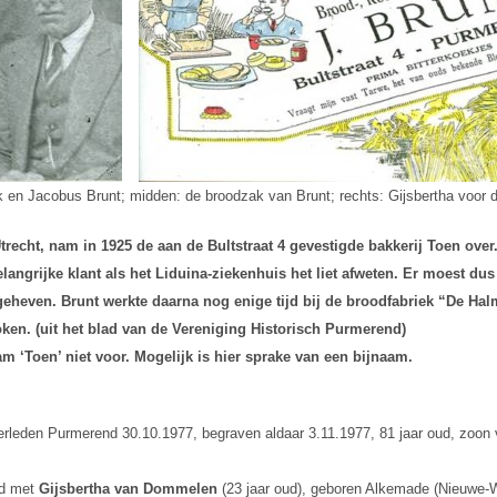
 en Jacobus Brunt; midden: de broodzak van Brunt; rechts: Gijsbertha voor de
recht, nam in 1925 de aan de Bultstraat 4 gevestigde bakkerij Toen ove
belangrijke klant als het Liduina-ziekenhuis het liet afweten. Er moest 
pgeheven. Brunt werkte daarna nog enige tijd bij de broodfabriek “De 
en. (uit het blad van de Vereniging Historisch Purmerend)
 ‘Toen’ niet voor. Mogelijk is hier sprake van een bijnaam.
erleden Purmerend 30.10.1977, begraven aldaar 3.11.1977, 81 jaar oud, zoon
jd met
Gijsbertha van Dommelen
(23 jaar oud), geboren Alkemade (Nieuwe-W