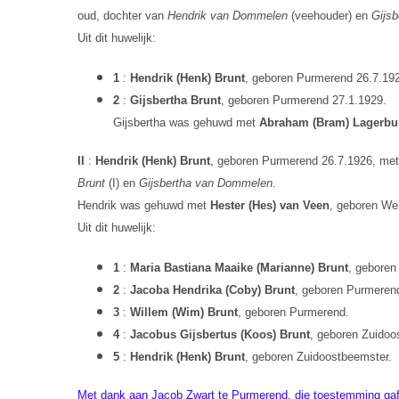
oud, dochter van
Hendrik van Dommelen
(veehouder) en
Gijsb
Uit dit huwelijk:
1
:
Hendrik (Henk) Brunt
, geboren Purmerend 26.7.1926
2
:
Gijsbertha Brunt
, geboren Purmerend 27.1.1929.
Gijsbertha was gehuwd met
Abraham (Bram) Lagerbu
II
:
Hendrik (Henk) Brunt
, geboren Purmerend 26.7.1926, met
Brunt
(I) en
Gijsbertha van Dommelen
.
Hendrik was gehuwd met
Hester (Hes) van Veen
, geboren W
Uit dit huwelijk:
1
:
Maria Bastiana Maaike (Marianne) Brunt
, geboren
2
:
Jacoba Hendrika (Coby) Brunt
, geboren Purmeren
3
:
Willem (Wim) Brunt
, geboren Purmerend.
4
:
Jacobus Gijsbertus (Koos) Brunt
, geboren Zuidoo
5
:
Hendrik (Henk) Brunt
, geboren Zuidoostbeemster.
Met dank aan Jacob Zwart te Purmerend, die toestemming gaf 