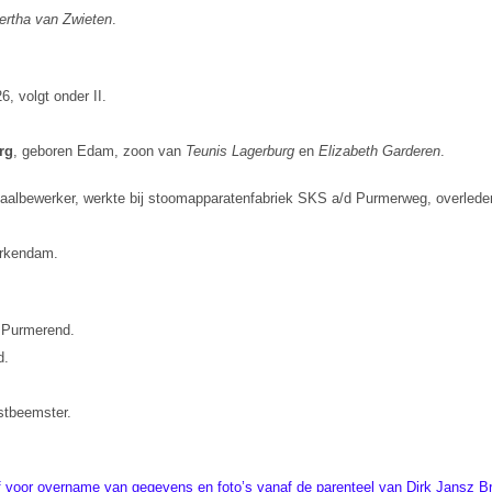
ertha van Zwieten
.
, volgt onder II.
rg
, geboren Edam, zoon van
Teunis Lagerburg
en
Elizabeth Garderen
.
aalbewerker, werkte bij stoomapparatenfabriek SKS a/d Purmerweg, overlede
erkendam.
 Purmerend.
d.
stbeemster.
voor overname van gegevens en foto’s vanaf de parenteel van Dirk Jansz Br