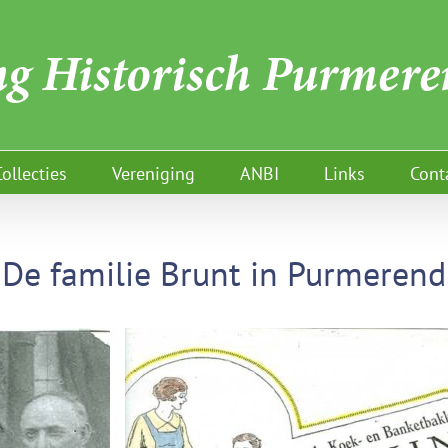
Collecties
Vereniging
ANBI
Links
Cont
De familie Brunt in Purmerend