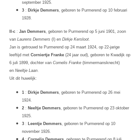
september 1925.
3
:
Dirkje Demmers
, geboren te Purmerend op 10 februari
1928.
II-c
:
Jan Demmers
, geboren te Purmerend op 5 juni 1901, zoon
van
Laurens Demmers
(I) en
Dirkje Kersloot
.
Jan is getrouwd te Purmerend op 24 maart 1924, op 22-jarige
leeftijd met
Corniertje Franke
(24 jaar oud), geboren te Kwadijk op
6 juli 1899, dochter van
Cornelis Franke
(timmermansknecht)
en
Neeltje Laan
.
Uit dit huwelijk:
1
:
Dirkje Demmers
, geboren te Purmerend op 26 mei
1924.
2
:
Neeltje Demmers
, geboren te Purmerend op 23 oktober
1925.
3
:
Leentje Demmers
, geboren te Purmerend op 10
november 1926.
4
:
Cornelis Demmers
, geboren te Purmerend op 8 juli