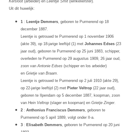
Kersloot
(arbeider) en
Leentje Smit
(winkelierster).
Uit dit huwelijk:
1
:
Leentje Demmers
, geboren te Purmerend op 18
december 1887.
Leentje is getrouwd te Purmerend op 1 november 1906
(akte 39), op 18-jarige leeftijd (1) met
Johannes Edses
(23
jaar oud), geboren te Purmerend op 25 juni 1883, schipper,
overleden te Purmerend op 29 augustus 1909, 26 jaar oud,
zoon van
Antonie Edses
(schipper en los arbeider)
en
Grietje van Braam
.
Leentje is getrouwd te Purmerend op 2 juli 1910 (akte 29),
op 22-jarige leeftijd (2) met
Pieter Veltrop
(22 jaar oud),
geboren te Ilpendam op 5 december 1887, koopman, zoon
van
Hein Veltrop
(slager en koopman) en
Grietje Zinger
.
2
:
Anthonius Franciscus Demmers
, geboren te
Purmerend op 5 april 1889, volgt onder II-a.
3
:
Elisabeth Demmers
, geboren te Purmerend op 20 juni