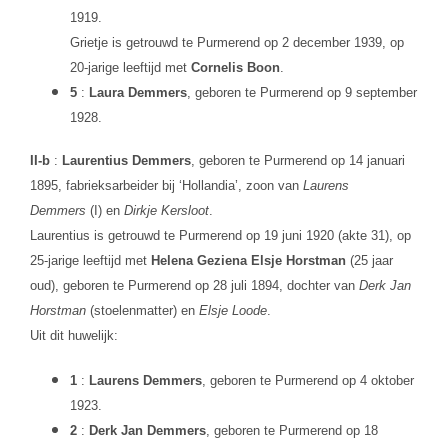
1919.
Grietje is getrouwd te Purmerend op 2 december 1939, op
20-jarige leeftijd met
Cornelis Boon
.
5
:
Laura Demmers
, geboren te Purmerend op 9 september
1928.
II-b
:
Laurentius Demmers
, geboren te Purmerend op 14 januari
1895, fabrieksarbeider bij ‘Hollandia’, zoon van
Laurens
Demmers
(I) en
Dirkje Kersloot
.
Laurentius is getrouwd te Purmerend op 19 juni 1920 (akte 31), op
25-jarige leeftijd met
Helena Geziena Elsje Horstman
(25 jaar
oud), geboren te Purmerend op 28 juli 1894, dochter van
Derk Jan
Horstman
(stoelenmatter) en
Elsje Loode
.
Uit dit huwelijk:
1
:
Laurens Demmers
, geboren te Purmerend op 4 oktober
1923.
2
:
Derk Jan Demmers
, geboren te Purmerend op 18