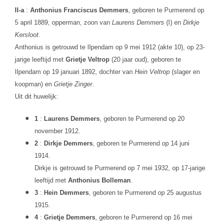
II-a
:
Anthonius Franciscus Demmers
, geboren te Purmerend op
5 april 1889, opperman, zoon van
Laurens Demmers
(I) en
Dirkje
Kersloot
.
Anthonius is getrouwd te Ilpendam op 9 mei 1912 (akte 10), op 23-
jarige leeftijd met
Grietje Veltrop
(20 jaar oud), geboren te
Ilpendam op 19 januari 1892, dochter van
Hein Veltrop
(slager en
koopman) en
Grietje Zinger
.
Uit dit huwelijk:
1
:
Laurens Demmers
, geboren te Purmerend op 20
november 1912.
2
:
Dirkje Demmers
, geboren te Purmerend op 14 juni
1914.
Dirkje is getrouwd te Purmerend op 7 mei 1932, op 17-jarige
leeftijd met
Anthonius Bolleman
.
3
:
Hein Demmers
, geboren te Purmerend op 25 augustus
1915.
4
:
Grietje Demmers
, geboren te Purmerend op 16 mei