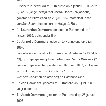
1893.
Elisabeth is getrouwd te Purmerend op 7 januari 1911 (akte
2), op 17-jarige leeftijd met
Jacob Boom
(24 jaar oud),
geboren te Purmerend op 25 juli 1886, metselaar, zoon
van
Jan Boom
(metselaar) en
Aaltje de Boer
.
4
:
Laurentius Demmers
, geboren te Purmerend op 14
januari 1895, volgt onder II-b.
5
:
Jannetje Demmers
, geboren te Purmerend op 6 juli
1897.
Jannetje is getrouwd te Purmerend op 4 oktober 1913 (akte
43), op 16-jarige leeftijd met
Johannes Petrus Wessels
(26
jaar oud), geboren te Ilpendam op 16 maart 1887, stoker en
los werkman, zoon van
Hendricus Petrus
Wessels
(landman en arbeider) en
Catharina Kieft
.
6
:
Jan Demmers
, geboren te Purmerend op 5 juni 1901,
volgt onder II-c.
7
:
Jacob Demmers
, geboren te Purmerend op 28 januari
1906.