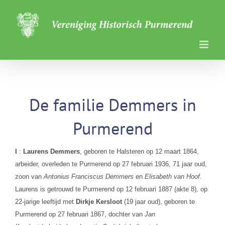
Ga
naar
inhoud
De familie Demmers in
Purmerend
I
:
Laurens Demmers
, geboren te Halsteren op 12 maart 1864,
arbeider, overleden te Purmerend op 27 februari 1936, 71 jaar oud,
zoon van
Antonius Franciscus Demmers
en
Elisabeth van Hoof
.
Laurens is getrouwd te Purmerend op 12 februari 1887 (akte 8), op
22-jarige leeftijd met
Dirkje Kersloot
(19 jaar oud), geboren te
Purmerend op 27 februari 1867, dochter van
Jan