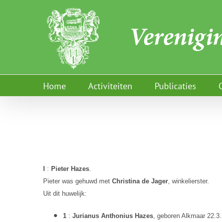
Ga
naar
inhoud
Home
Activiteiten
Publicaties
I
:
Pieter Hazes
.
Pieter was gehuwd met
Christina de Jager
, winkelierster.
Uit dit huwelijk:
1
:
Jurianus Anthonius Hazes
, geboren Alkmaar 22.3.1