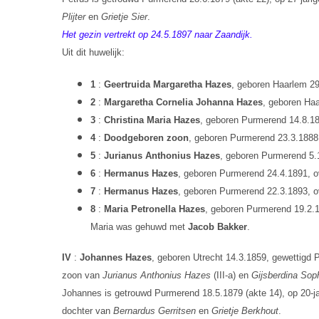
Plijter
en
Grietje Sier
.
Het gezin vertrekt op 24.5.1897 naar Zaandijk.
Uit dit huwelijk:
1
:
Geertruida Margaretha Hazes
, geboren Haarlem 29
2
:
Margaretha Cornelia Johanna Hazes
, geboren Ha
3
:
Christina Maria Hazes
, geboren Purmerend 14.8.188
4
:
Doodgeboren zoon
, geboren Purmerend 23.3.1888
5
:
Jurianus Anthonius Hazes
, geboren Purmerend 5.
6
:
Hermanus Hazes
, geboren Purmerend 24.4.1891, o
7
:
Hermanus Hazes
, geboren Purmerend 22.3.1893, o
8
:
Maria Petronella Hazes
, geboren Purmerend 19.2.1
Maria was gehuwd met
Jacob Bakker
.
IV
:
Johannes Hazes
, geboren Utrecht 14.3.1859, gewettigd 
zoon van
Jurianus Anthonius Hazes
(III-a) en
Gijsberdina Sop
Johannes is getrouwd Purmerend 18.5.1879 (akte 14), op 20-jar
dochter van
Bernardus Gerritsen
en
Grietje Berkhout
.