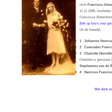
nicht
Francisca Joha
11.11.1898, overleden
Franciscus Bottenhor
(klik op foto’s voor gro
Uit dit huwelijk:
1
:
Johannes Henric
2
:
Coenrades Franci
3
:
Charlotte Henriët
Charlotte is getrouwd 
Stephannes van de W
4
:
Henricus Francis
Met dank aa