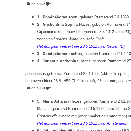
Uit dit huwelijk:
1
:
Doodgeboren zoon
, geboren Purmerend 2.4.1880.
2
:
Gijsberdina Sophia Hazes
, geboren Purmerend 14.
Gijsberdina is getrouwd Purmerend 23.5.1912 (akte 29), 
zoon van
Lourens Wortel
en
Aafje Jonk
.
Het echtpaar vertrekt per 23.5.1912 naar Keulen (D).
3
:
Doodgeboren dochter
, geboren Purmerend 11.1.18
4
:
Jurianus Anthonius Hazes
, geboren Purmerend 27.
Johannes is getrouwd Purmerend 27.4.1884 (akte 20), op 25-jar
begraven aldaar 28.8.1952 (R.K. kerkhof), 93 jaar oud, dochte
Uit dit huwelijk:
5
:
Maria Johanna Hazes
, geboren Purmerend 24.1.18
Maria is getrouwd Purmerend 23.5.1912 (akte 30), op 27
Cornelis Nieuwenhoven
(wagenmaker en timmerman) 
Het echtpaar vertrekt per 23.5.1912 naar Amsterdam.
6
:
Johanna Henriëtte Hazes
, geboren Purmerend 6.2.1