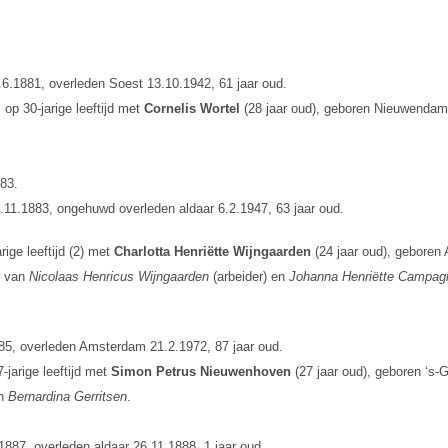
6.1881, overleden Soest 13.10.1942, 61 jaar oud.
op 30-jarige leeftijd met
Cornelis Wortel
(28 jaar oud), geboren Nieuwendam 
83.
11.1883, ongehuwd overleden aldaar 6.2.1947, 63 jaar oud.
ige leeftijd (2) met
Charlotta Henriëtte Wijngaarden
(24 jaar oud), geboren
r van
Nicolaas Henricus Wijngaarden
(arbeider) en
Johanna Henriëtte Campag
85, overleden Amsterdam 21.2.1972, 87 jaar oud.
-jarige leeftijd met
Simon Petrus Nieuwenhoven
(27 jaar oud), geboren ‘s
en
Bernardina Gerritsen
.
887, overleden aldaar 26.11.1888, 1 jaar oud.