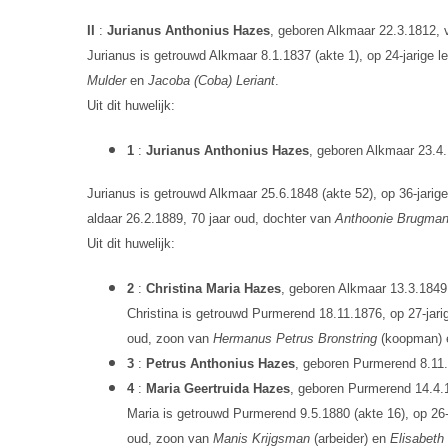
II
:
Jurianus Anthonius Hazes
, geboren Alkmaar 22.3.1812, 
Jurianus is getrouwd Alkmaar 8.1.1837 (akte 1), op 24-jarige le
Mulder
en
Jacoba (Coba) Leriant
.
Uit dit huwelijk:
1
:
Jurianus Anthonius Hazes
, geboren Alkmaar 23.4.1
Jurianus is getrouwd Alkmaar 25.6.1848 (akte 52), op 36-jarige 
aldaar 26.2.1889, 70 jaar oud, dochter van
Anthoonie Brugma
Uit dit huwelijk:
2
:
Christina Maria Hazes
, geboren Alkmaar 13.3.1849
Christina is getrouwd Purmerend 18.11.1876, op 27-jarig
oud, zoon van
Hermanus Petrus Bronstring
(koopman)
3
:
Petrus Anthonius Hazes
, geboren Purmerend 8.11.1
4
:
Maria Geertruida Hazes
, geboren Purmerend 14.4.1
Maria is getrouwd Purmerend 9.5.1880 (akte 16), op 26-j
oud, zoon van
Manis Krijgsman
(arbeider) en
Elisabeth 