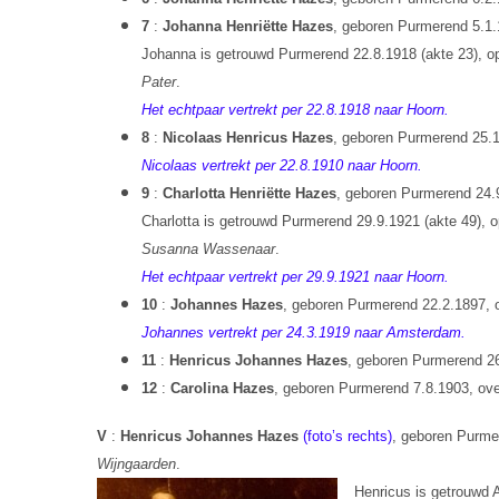
7
:
Johanna Henriëtte Hazes
, geboren Purmerend 5.1.
Johanna is getrouwd Purmerend 22.8.1918 (akte 23), op 
Pater
.
Het echtpaar vertrekt per 22.8.1918 naar Hoorn.
8
:
Nicolaas Henricus Hazes
, geboren Purmerend 25.1
Nicolaas vertrekt per 22.8.1910 naar Hoorn.
9
:
Charlotta Henriëtte Hazes
, geboren Purmerend 24.9
Charlotta is getrouwd Purmerend 29.9.1921 (akte 49), op
Susanna Wassenaar
.
Het echtpaar vertrekt per 29.9.1921 naar Hoorn.
10
:
Johannes Hazes
, geboren Purmerend 22.2.1897, 
Johannes vertrekt per 24.3.1919 naar Amsterdam.
11
:
Henricus Johannes Hazes
, geboren Purmerend 26
12
:
Carolina Hazes
, geboren Purmerend 7.8.1903, over
V
:
Henricus Johannes Hazes
(foto’s rechts)
, geboren Purme
Wijngaarden
.
Henricus is getrouwd A