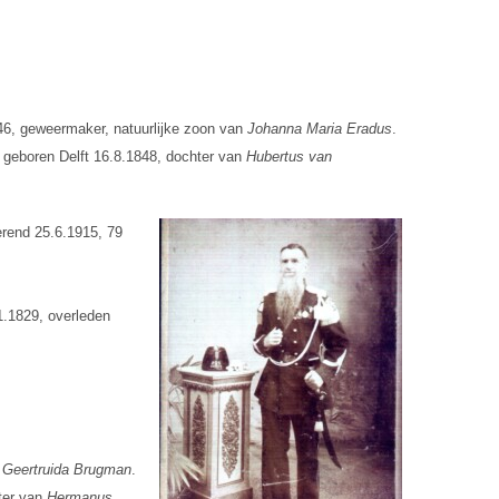
846, geweermaker, natuurlijke zoon van
Johanna Maria Eradus
.
, geboren Delft 16.8.1848, dochter van
Hubertus van
erend 25.6.1915, 79
1.1829, overleden
n
Geertruida Brugman
.
ter van
Hermanus