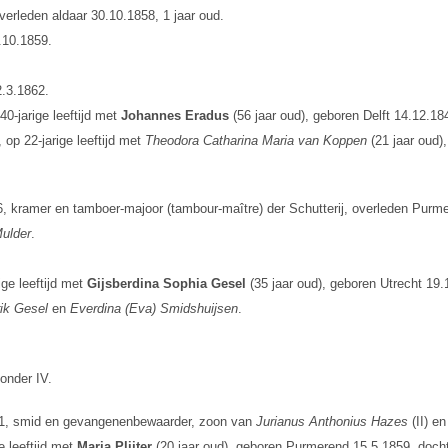
erleden aldaar 30.10.1858, 1 jaar oud.
.10.1859.
.3.1862.
0-jarige leeftijd met
Johannes Eradus
(56 jaar oud), geboren Delft 14.12.1
 op 22-jarige leeftijd met
Theodora Catharina Maria van Koppen
(21 jaar oud)
, kramer en tamboer-majoor (tambour-maître) der Schutterij, overleden Purm
ulder
.
ge leeftijd met
Gijsberdina Sophia Gesel
(35 jaar oud), geboren Utrecht 19.
rik Gesel
en
Everdina (Eva) Smidshuijsen
.
 onder IV.
51, smid en gevangenenbewaarder, zoon van
Jurianus Anthonius Hazes
(II) e
e leeftijd met
Maria Plijter
(20 jaar oud), geboren Purmerend 15.5.1859, doch