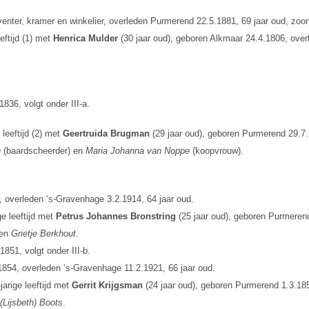
venter, kramer en winkelier, overleden Purmerend 22.5.1881, 69 jaar oud, zo
eftijd (1) met
Henrica Mulder
(30 jaar oud), geboren Alkmaar 24.4.1806, over
836, volgt onder III-a.
leeftijd (2) met
Geertruida Brugman
(29 jaar oud), geboren Purmerend 29.7.
n
(baardscheerder) en
Maria Johanna van Noppe
(koopvrouw).
, overleden ‘s-Gravenhage 3.2.1914, 64 jaar oud.
e leeftijd met
Petrus Johannes Bronstring
(25 jaar oud), geboren Purmerend
 en
Grietje Berkhout
.
851, volgt onder III-b.
854, overleden ‘s-Gravenhage 11.2.1921, 66 jaar oud.
arige leeftijd met
Gerrit Krijgsman
(24 jaar oud), geboren Purmerend 1.3.1856
(Lijsbeth) Boots
.