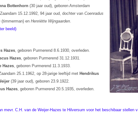
nna Bottenhorn
(30 jaar oud), geboren Amsterdam
 Zaandam 15.12.1992, 94 jaar oud, dochter van
Coenradus
n
(timmerman) en
Henriëtte Wijngaarden
.
ter beeld)
us Hazes
, geboren Purmerend 8.6.1930, overleden.
scus Hazes
, geboren Purmerend 31.12.1931.
te Hazes
, geboren Purmerend 11.3.1933.
Zaandam 25.1.1962, op 28-jarige leeftijd met
Hendrikus
eijer
(39 jaar oud), geboren 23.9.1922.
cus Hazes
, geboren Purmerend 20.5.1935, overleden.
n mevr. C.H. van de Weijer-Hazes te Hilversum voor het beschibaar stellen va