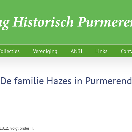
Collecties
Vereniging
ANBI
Links
Cont
De familie Hazes in Purmerend
812, volgt onder II.