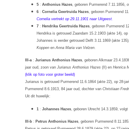
5
:
Anthonius Hazes
, geboren Purmerend 7.11.1856, ov
6
:
Cornelia Geertruida Hazes
, geboren Purmerend 11
Cornelia vertrekt op 29.11.1901 naar Uitgeest.
7
:
Hendrika Geertruida Hazes
, geboren Purmerend 12
Hendrika is getrouwd Zaandam 15.2.1903 (akte 14), op 4
Johannes is eerder getrouwd Delft 3.11.1869 (akte 135),
Koppen
en
Anna Maria van Velzen
.
III-a
:
Jurianus Anthonius Hazes
, geboren Alkmaar 23.4.1836
jaar oud, zoon van
Jurianus Anthonius Hazes
(II) en
Henrica M
(klik op foto voor groter beeld)
Jurianus is getrouwd Purmerend 11.6.1864 (akte 22), op 28-jari
Purmerend 8.6.1913, 84 jaar oud, dochter van
Christiaan Fred
Uit dit huwelijk:
1
:
Johannes Hazes
, geboren Utrecht 14.3.1859, volgt
III-b
:
Petrus Anthonius Hazes
, geboren Purmerend 8.11.18
Petrus is getrouwd Purmerend 28.6.1879 (akte 22), op 27-jarig