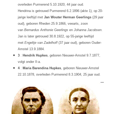
overleden Purmerend 5.10.1920, 44 jaar oud.
Hendrina is getrouwd Purmerend 6.2.1896 (akte 1), op 20-
jarige leeftijd met
Jan Wouter Herman Geerlings
(29 jaar
oud), geboren Rheden 25.9.1866, veearts, zoon
van
Bernardus Anthonie Geerlings
en
Johanna Jacobsen
.
Jan is later getrouwd 30.8.1922, op 55-jarige leeftijd
met
Engeltje van Zadelhoff
(37 jaar oud), geboren Ouder-
Amstel 13.9.1884.
3
:
Hendrik Hupkes
, geboren Nieuwer-Amstel 9.7.1877,
volgt onder II-a.
4
:
Maria Barendina Hupkes
, geboren Nieuwer-Amstel
22.10.1878, overleden Purmerend 8.3.1904, 25 jaar oud.