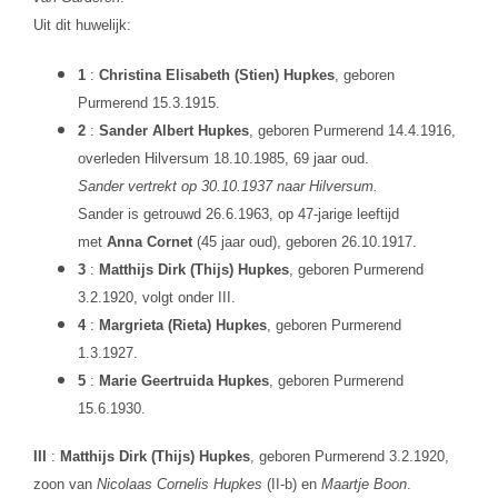
Uit dit huwelijk:
1
:
Christina Elisabeth (Stien) Hupkes
, geboren
Purmerend 15.3.1915.
2
:
Sander Albert Hupkes
, geboren Purmerend 14.4.1916,
overleden Hilversum 18.10.1985, 69 jaar oud.
Sander vertrekt op 30.10.1937 naar Hilversum.
Sander is getrouwd 26.6.1963, op 47-jarige leeftijd
met
Anna Cornet
(45 jaar oud), geboren 26.10.1917.
3
:
Matthijs Dirk (Thijs) Hupkes
, geboren Purmerend
3.2.1920, volgt onder III.
4
:
Margrieta (Rieta) Hupkes
, geboren Purmerend
1.3.1927.
5
:
Marie Geertruida Hupkes
, geboren Purmerend
15.6.1930.
III
:
Matthijs Dirk (Thijs) Hupkes
, geboren Purmerend 3.2.1920,
zoon van
Nicolaas Cornelis Hupkes
(II-b) en
Maartje Boon
.