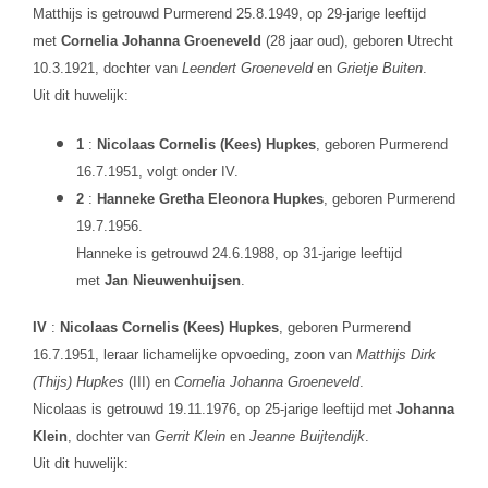
Matthijs is getrouwd Purmerend 25.8.1949, op 29-jarige leeftijd
met
Cornelia Johanna Groeneveld
(28 jaar oud), geboren Utrecht
10.3.1921, dochter van
Leendert Groeneveld
en
Grietje Buiten
.
Uit dit huwelijk:
1
:
Nicolaas Cornelis (Kees) Hupkes
, geboren Purmerend
16.7.1951, volgt onder IV.
2
:
Hanneke Gretha Eleonora Hupkes
, geboren Purmerend
19.7.1956.
Hanneke is getrouwd 24.6.1988, op 31-jarige leeftijd
met
Jan Nieuwenhuijsen
.
IV
:
Nicolaas Cornelis (Kees) Hupkes
, geboren Purmerend
16.7.1951, leraar lichamelijke opvoeding, zoon van
Matthijs Dirk
(Thijs) Hupkes
(III) en
Cornelia Johanna Groeneveld
.
Nicolaas is getrouwd 19.11.1976, op 25-jarige leeftijd met
Johanna
Klein
, dochter van
Gerrit Klein
en
Jeanne Buijtendijk
.
Uit dit huwelijk: