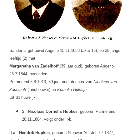
Sander is getrouwd Angerlo 15.11.1883 (akte 16), op 39-jarige
leeftijd (2) met
Margaretha van Zadelhoff
(39 jaar oud), geboren Angerlo
25.7.1844, overleden
Purmerend 8.8.1913, 69 jaar oud, dochter van
Nicolaas van
Zadelhoff
(landbouwer) en
Kornelia Hulstijn
.
Uit dit huwelijk:
5
:
Nicolaas Cornelis Hupkes
, geboren Purmerend
28.11.1884, volgt onder II-b.
II-a
:
Hendrik Hupkes
, geboren Nieuwer-Amstel 9.7.1877,