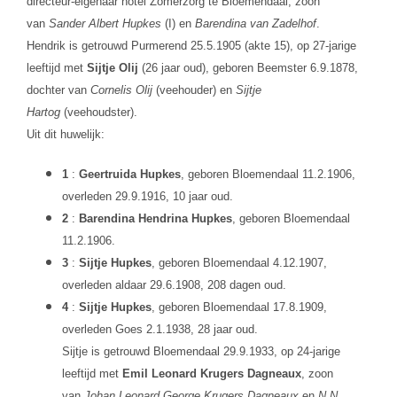
directeur-eigenaar hotel Zomerzorg te Bloemendaal, zoon
van
Sander Albert Hupkes
(I) en
Barendina van Zadelhof
.
Hendrik is getrouwd Purmerend 25.5.1905 (akte 15), op 27-jarige
leeftijd met
Sijtje Olij
(26 jaar oud), geboren Beemster 6.9.1878,
dochter van
Cornelis Olij
(veehouder) en
Sijtje
Hartog
(veehoudster).
Uit dit huwelijk:
1
:
Geertruida Hupkes
, geboren Bloemendaal 11.2.1906,
overleden 29.9.1916, 10 jaar oud.
2
:
Barendina Hendrina Hupkes
, geboren Bloemendaal
11.2.1906.
3
:
Sijtje Hupkes
, geboren Bloemendaal 4.12.1907,
overleden aldaar 29.6.1908, 208 dagen oud.
4
:
Sijtje Hupkes
, geboren Bloemendaal 17.8.1909,
overleden Goes 2.1.1938, 28 jaar oud.
Sijtje is getrouwd Bloemendaal 29.9.1933, op 24-jarige
leeftijd met
Emil Leonard Krugers Dagneaux
, zoon
van
Johan Leonard George Krugers Dagneaux
en
N.N.
.