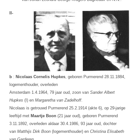
II-
b
:
Nicolaas Cornelis Hupkes
, geboren Purmerend 28.11.1884,
logementhouder,
overleden
Amsterdam 1.4.1964, 79 jaar oud, zoon van
Sander Albert
Hupkes
(I) en
Margaretha van Zadelhoff
.
Nicolaas is getrouwd Purmerend 25.2.1914 (akte 6), op 29-jarige
leeftijd met
Maartje Boon
(21 jaar oud), geboren Purmerend
3.11.1892, overleden aldaar 30.4.1986, 93 jaar oud, dochter
van
Matthijs Dirk Boon
(logementhouder) en
Christina Elisabeth
van Garderen
.