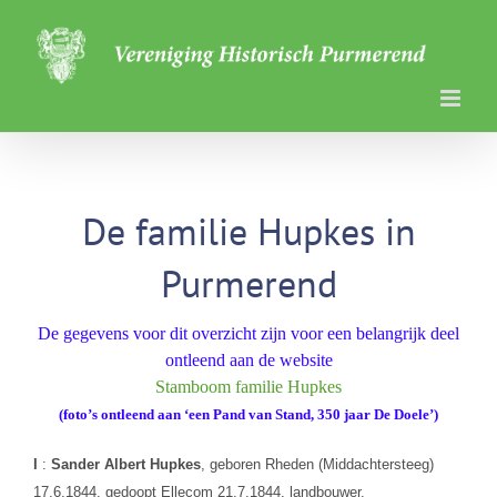
Ga
naar
inhoud
De familie Hupkes in
Purmerend
De gegevens voor dit overzicht zijn voor een belangrijk deel
ontleend aan de website
Stamboom familie Hupkes
(foto’s ontleend aan ‘een Pand van Stand, 350 jaar De Doele’)
I
:
Sander Albert Hupkes
, geboren Rheden (Middachtersteeg)
17.6.1844, gedoopt Ellecom 21.7.1844, landbouwer,