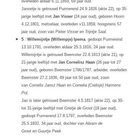
overleden aldaar 6.11.1859, 69 jaar oud.
Jannetje is getrouwd Purmerend 24.9.1826 (akte 22), op 35-
jarige leeftijd met
Jan Visser
(24 jaar oud), geboren Hoorn
4.12.1801, metselaar, overleden v11.1859, hoogstens 57
jaar oud, zoon van
Pieter Visser
en
Trijntje Saal
.
5
:
Willemijntje (Willempje) Ipema
, gedoopt Purmerend
13.10.1791, overleden aldaar 25.3.1816, 24 jaar oud.
Willemijntje is getrouwd Beemster 22.8.1813 (akte 21), op
21-jarige leeftijd met
Jan Cornelisz Haan
(26 jaar tot 27
jaar oud), geboren Beemster 1786/1787, arbeider, overleden
Beemster 27.2.1836, 49 jaar tot 50 jaar oud, zoon
van
Cornelis Jansz Haan
en
Cornelia (Crelisje) Harmens
Pot
.
Jan is later getrouwd Beemster 4.5.1817 (akte 22), op 30-
tot 31-jarige leeftijd met
Grietje de Groot
(19 jaar oud),
gedoopt Purmerend 17.8.1797, overleden Beemster
25.5.1832, 34 jaar oud, dochter van
Abram de
Groot
en
Guurtje Peek
.