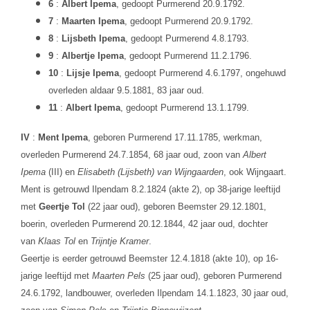
6
:
Albert Ipema
, gedoopt Purmerend 20.9.1792.
7
:
Maarten Ipema
, gedoopt Purmerend 20.9.1792.
8
:
Lijsbeth Ipema
, gedoopt Purmerend 4.8.1793.
9
:
Albertje Ipema
, gedoopt Purmerend 11.2.1796.
10
:
Lijsje Ipema
, gedoopt Purmerend 4.6.1797, ongehuwd
overleden aldaar 9.5.1881, 83 jaar oud.
11
:
Albert Ipema
, gedoopt Purmerend 13.1.1799.
IV
:
Ment Ipema
, geboren Purmerend 17.11.1785, werkman,
overleden Purmerend 24.7.1854, 68 jaar oud, zoon van
Albert
Ipema
(III) en
Elisabeth (Lijsbeth) van Wijngaarden
, ook Wijngaart.
Ment is getrouwd Ilpendam 8.2.1824 (akte 2), op 38-jarige leeftijd
met
Geertje Tol
(22 jaar oud), geboren Beemster 29.12.1801,
boerin, overleden Purmerend 20.12.1844, 42 jaar oud, dochter
van
Klaas Tol
en
Trijntje Kramer
.
Geertje is eerder getrouwd Beemster 12.4.1818 (akte 10), op 16-
jarige leeftijd met
Maarten Pels
(25 jaar oud), geboren Purmerend
24.6.1792, landbouwer, overleden Ilpendam 14.1.1823, 30 jaar oud,