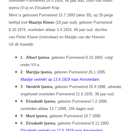
overleden Purmerend 24.5.1916, 58 jaar oud, zoon van
Albert
Ipema
(V-a) en
Elisabeth Knip
.
Ment is getrouwd Purmerend 15.7.1893 (akte 30), op 35-jarige
leeftijd met
Maartje Klaver
(18 jaar oud), geboren Purmerend
8.10.1874, overleden aldaar 3.4.1924, 49 jaar oud, dochter
van
Pieter Klaver
(metselaar) en
Marijtje van der Hoeven
.
Uit dit huwelijk:
1
:
Albert Ipema
, geboren Purmerend 8.10.1893, volgt
onder VII-a.
2
:
Marijtje Ipema
, geboren Purmerend 26.1.1895.
Marijtje vertrekt op 13.6.1919 naar Amsterdam.
3
:
Hendrik Ipema
, geboren Purmerend 26.9.1896, arbeider,
ongehuwd overleden Purmerend 21.6.1935, 38 jaar oud.
4
:
Elisabeth Ipema
, geboren Purmerend 7.2.1898,
overleden aldaar 13.7.1898, 156 dagen oud.
5
:
Ment Ipema
, geboren Purmerend 18.7.1899.
6
:
Elisabeth Ipema
, geboren Purmerend 8.12.1900.
Elisabeth vertrekt op 17.5.1918 naar Amsterdam.