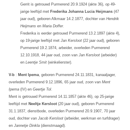
Gerrit is getrouwd Purmerend 20.9.1924 (akte 36), op 49-
jarige leeftijd met
Frederika Johanna Lucia Heijmans
(47
jaar oud), geboren Alkmaar 14.2.1877, dochter van
Hendrik
Heijmans
en
Maria Doffer
.
Frederika is eerder getrouwd Purmerend 13.2.1897 (akte 4),
op 19-jarige leeftijd met
Jan Kersloot
(22 jaar oud), geboren
Purmerend 19.2.1874, arbeider, overleden Purmerend
12.10.1918, 44 jaar oud, zoon van
Jan Kersloot
(arbeider)
en
Leentje Smit
(winkelierster).
V-b
:
Ment Ipema
, geboren Purmerend 24.11.1831, kanaaljager,
overleden Purmerend 9.12.1896, 65 jaar oud, zoon van
Ment
Ipema
(IV) en
Geertje Tol
.
Ment is getrouwd Purmerend 14.11.1857 (akte 46), op 25-jarige
leeftijd met
Neeltje Kersloot
(20 jaar oud), geboren Purmerend
31.1.1837, dienstbode, overleden Purmerend 20.9.1907, 70 jaar
oud, dochter van
Jacob Kersloot
(arbeider, werkman en turfdrager)
en
Jannetje Dinkla
(dienstmaagd).