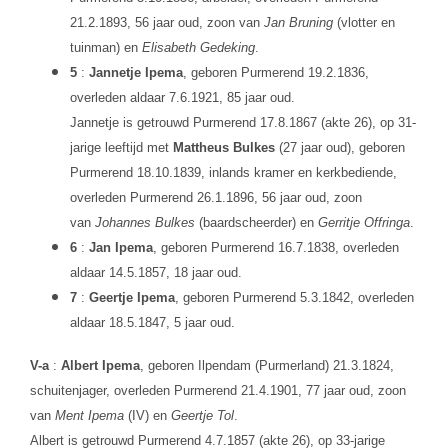
21.2.1893, 56 jaar oud, zoon van
Jan Bruning
(vlotter en
tuinman) en
Elisabeth Gedeking
.
5
:
Jannetje Ipema
, geboren Purmerend 19.2.1836,
overleden aldaar 7.6.1921, 85 jaar oud.
Jannetje is getrouwd Purmerend 17.8.1867 (akte 26), op 31-
jarige leeftijd met
Mattheus Bulkes
(27 jaar oud), geboren
Purmerend 18.10.1839, inlands kramer en kerkbediende,
overleden Purmerend 26.1.1896, 56 jaar oud, zoon
van
Johannes Bulkes
(baardscheerder) en
Gerritje Offringa
.
6
:
Jan Ipema
, geboren Purmerend 16.7.1838, overleden
aldaar 14.5.1857, 18 jaar oud.
7
:
Geertje Ipema
, geboren Purmerend 5.3.1842, overleden
aldaar 18.5.1847, 5 jaar oud.
V-a
:
Albert Ipema
, geboren Ilpendam (Purmerland) 21.3.1824,
schuitenjager, overleden Purmerend 21.4.1901, 77 jaar oud, zoon
van
Ment Ipema
(IV) en
Geertje Tol
.
Albert is getrouwd Purmerend 4.7.1857 (akte 26), op 33-jarige