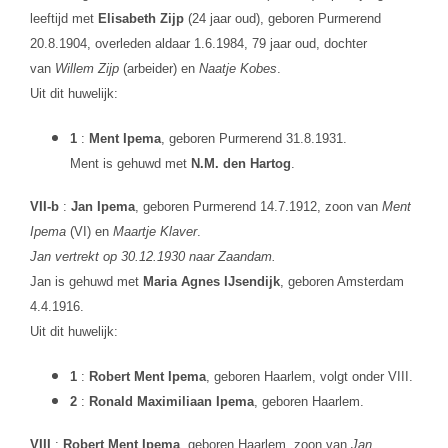
leeftijd met
Elisabeth Zijp
(24 jaar oud), geboren Purmerend
20.8.1904, overleden aldaar 1.6.1984, 79 jaar oud, dochter
van
Willem Zijp
(arbeider) en
Naatje Kobes
.
Uit dit huwelijk:
1
:
Ment Ipema
, geboren Purmerend 31.8.1931.
Ment is gehuwd met
N.M. den Hartog
.
VII-b
:
Jan Ipema
, geboren Purmerend 14.7.1912, zoon van
Ment
Ipema
(VI) en
Maartje Klaver
.
Jan vertrekt op 30.12.1930 naar Zaandam.
Jan is gehuwd met
Maria Agnes IJsendijk
, geboren Amsterdam
4.4.1916.
Uit dit huwelijk:
1
:
Robert Ment Ipema
, geboren Haarlem, volgt onder VIII.
2
:
Ronald Maximiliaan Ipema
, geboren Haarlem.
VIII
:
Robert Ment Ipema
, geboren Haarlem, zoon van
Jan