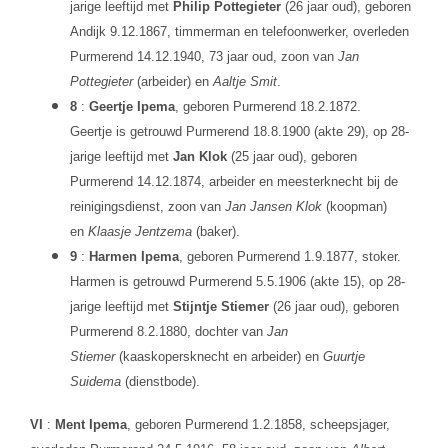
jarige leeftijd met
Philip Pottegieter
(26 jaar oud), geboren
Andijk 9.12.1867, timmerman en telefoonwerker, overleden
Purmerend 14.12.1940, 73 jaar oud, zoon van
Jan
Pottegieter
(arbeider) en
Aaltje Smit
.
8
:
Geertje Ipema
, geboren Purmerend 18.2.1872.
Geertje is getrouwd Purmerend 18.8.1900 (akte 29), op 28-
jarige leeftijd met
Jan Klok
(25 jaar oud), geboren
Purmerend 14.12.1874, arbeider en meesterknecht bij de
reinigingsdienst, zoon van
Jan Jansen Klok
(koopman)
en
Klaasje Jentzema
(baker).
9
:
Harmen Ipema
, geboren Purmerend 1.9.1877, stoker.
Harmen is getrouwd Purmerend 5.5.1906 (akte 15), op 28-
jarige leeftijd met
Stijntje Stiemer
(26 jaar oud), geboren
Purmerend 8.2.1880, dochter van
Jan
Stiemer
(kaaskopersknecht en arbeider) en
Guurtje
Suidema
(dienstbode).
VI
:
Ment Ipema
, geboren Purmerend 1.2.1858, scheepsjager,