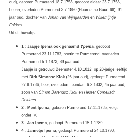
oud), geboren Purmerend 18.7.1758, gedoopt aldaar 23.7.1758,
boerin, overleden Purmerend 3.7.1850 (Hoornsche Buurt 68), 91
jaar oud, dochter van
Johan van Wijngaarden
en
Willemijntje
Fokkes
.
Uit dit huwelijk:
1
:
Jaapje Ipema ook genaamd
Ypema
, gedoopt
Purmerend 23.11.1783, boerin te Purmerend, overleden
Purmerend 5.1.1873, 89 jaar oud.
Jaapje is getrouwd Beemster 4.10.1812, op 28-jarige leeftijd
met
Dirk Simonsz Klok
(26 jaar oud), gedoopt Purmerend
27.8.1786, boer, overleden Ilpendam 6.2.1832, 45 jaar oud,
zoon van
Simon Barendsz Klok
en
Hester Cornelisdr
Dekkers
.
2
:
Ment Ipema
, geboren Purmerend 17.11.1785, volgt
onder IV.
3
:
Jan Ipema
, gedoopt Purmerend 15.1.1789.
4
:
Jannetje Ipema
, gedoopt Purmerend 24.10.1790,