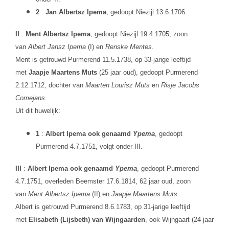
2
:
Jan Albertsz Ipema
, gedoopt Niezijl 13.6.1706.
II
:
Ment Albertsz Ipema
, gedoopt Niezijl 19.4.1705, zoon
van
Albert Jansz Ipema
(I) en
Renske Mentes
.
Ment is getrouwd Purmerend 11.5.1738, op 33-jarige leeftijd
met
Jaapje Maartens Muts
(25 jaar oud), gedoopt Purmerend
2.12.1712, dochter van
Maarten Lourisz Muts
en
Risje Jacobs
Comejans
.
Uit dit huwelijk:
1
:
Albert Ipema ook genaamd
Ypema
, gedoopt
Purmerend 4.7.1751, volgt onder III.
III
:
Albert Ipema ook genaamd
Ypema
, gedoopt Purmerend
4.7.1751, overleden Beemster 17.6.1814, 62 jaar oud, zoon
van
Ment Albertsz Ipema
(II) en
Jaapje Maartens Muts
.
Albert is getrouwd Purmerend 8.6.1783, op 31-jarige leeftijd
met
Elisabeth (Lijsbeth) van Wijngaarden
, ook Wijngaart (24 jaar