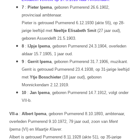
7
:
Pieter Ipema
, geboren Purmerend 26.6.1902,
provinciaal ambtenaar.
Pieter is getrouwd Purmerend 6.12.1930 (akte 55), op 28-
jarige leeftijd met
Neeltje Elisabeth Smit
(27 jaar oud),
geboren Assendelft 21.5.1903.
8
:
IJpje Ipema
, geboren Purmerend 24.3.1904, overleden
aldaar 15.7.1905, 1 jaar oud.
9
:
Gerrit Ipema
, geboren Purmerend 31.7.1906, muzikant.
Gerrit is getrouwd Purmerend 23.4.1938, op 31-jarige leeftijd
met
Ytje Bosschieter
(18 jaar oud), geboren
Monnickendam 2.12.1919.
10
:
Jan Ipema
, geboren Purmerend 14.7.1912, volgt onder
VII-b.
VII-a
:
Albert Ipema
, geboren Purmerend 8.10.1893, ambtenaar,
overleden Purmerend 9.10.1972, 79 jaar oud, zoon van
Ment
Ipema
(VI) en
Maartje Klaver
.
Albert is getrouwd Purmerend 8.11.1928 (akte 51), op 35-jarige