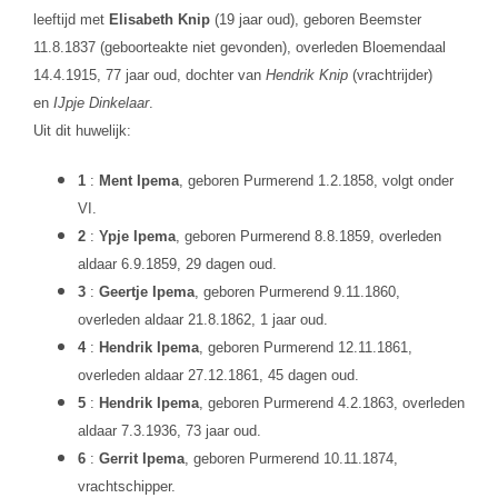
leeftijd met
Elisabeth Knip
(19 jaar oud), geboren Beemster
11.8.1837 (geboorteakte niet gevonden), overleden Bloemendaal
14.4.1915, 77 jaar oud, dochter van
Hendrik Knip
(vrachtrijder)
en
IJpje Dinkelaar
.
Uit dit huwelijk:
1
:
Ment Ipema
, geboren Purmerend 1.2.1858, volgt onder
VI.
2
:
Ypje Ipema
, geboren Purmerend 8.8.1859, overleden
aldaar 6.9.1859, 29 dagen oud.
3
:
Geertje Ipema
, geboren Purmerend 9.11.1860,
overleden aldaar 21.8.1862, 1 jaar oud.
4
:
Hendrik Ipema
, geboren Purmerend 12.11.1861,
overleden aldaar 27.12.1861, 45 dagen oud.
5
:
Hendrik Ipema
, geboren Purmerend 4.2.1863, overleden
aldaar 7.3.1936, 73 jaar oud.
6
:
Gerrit Ipema
, geboren Purmerend 10.11.1874,
vrachtschipper.