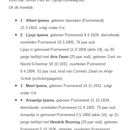
zoon van
Simon Pels
en
Trijntje Binnewijzent
.
Uit dit huwelijk:
1
:
Albert Ipema
, geboren Ilpendam (Purmerland)
21.3.1824, volgt onder V-a.
2
:
Lijsje Ipema
, geboren Purmerend 8.4.1828, dienstbode,
overleden Purmerend 19.3.1905, 76 jaar oud.
Lijsje is getrouwd Purmerend 11.9.1858 (akte 24), op 30-
jarige leeftijd met
Arie Zwart
(25 jaar oud), geboren Zuid- en
Noord-Schermer 18.10.1832, overleden Purmerend
8.4.1884, 51 jaar oud, kind van
Cornelis Zwart
en
Antje
Schuit
(schuitenjaagster).
3
:
Ment Ipema
, geboren Purmerend 24.11.1831, volgt
onder V-b.
4
:
Ariaantje Ipema
, geboren Purmerend 31.10.1834,
dienstbode, overleden Purmerend 12.9.1905, 70 jaar oud.
Ariaantje is getrouwd Purmerend 5.5.1866 (akte 10), op 31-
jarige leeftijd met
Hendrik Bruning
(29 jaar oud), geboren
Purmerend 5.10.1836, arbeider, overleden Purmerend