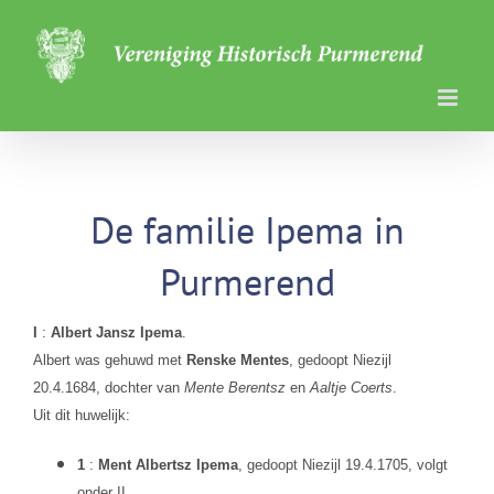
Ga
naar
inhoud
De familie Ipema in
Purmerend
I
:
Albert Jansz Ipema
.
Albert was gehuwd met
Renske Mentes
, gedoopt Niezijl
20.4.1684, dochter van
Mente Berentsz
en
Aaltje Coerts
.
Uit dit huwelijk:
1
:
Ment Albertsz Ipema
, gedoopt Niezijl 19.4.1705, volgt
onder II.