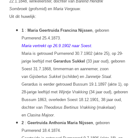
22.1.1848, winkelierster, dochter van
Barend Hendrik
Sombroek
(grofsmid) en
Maria Vergouw
.
Uit dit huwelijk:
1
:
Maria Geertruida Francina Nijssen
, geboren
Purmerend 25.4.1873.
Maria vertrekt op 26.9.1902 naar Soest.
Maria is getrouwd Purmerend 30.7.1902 (akte 25), op 29-
jarige leeftijd met
Gerardus Sukkel
(33 jaar oud), geboren
Soest 31.7.1868, timmerman en aannemer, zoon
van
Gijsbertus Sukkel
(schilder) en
Jannetje Staal
.
Gerardus is eerder getrouwd Bussum 19.1.1897 (akte 1), op
28-jarige leeftijd met
Wijntje Vrakking
(34 jaar oud), geboren
Bussum 1863, overleden Soest 18.12.1901, 38 jaar oud,
dochter van
Theodorus Bertinus Vrakking
(makelaar)
en
Clasina Majoor
.
2
:
Geertruida Anthonia Maria Nijssen
, geboren
Purmerend 18.4.1874.