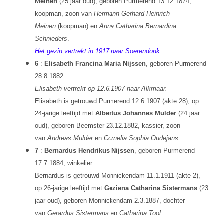
Meinen
(25 jaar oud), geboren Purmerend 13.12.1874,
koopman, zoon van
Hermann Gerhard Heinrich
Meinen
(koopman) en
Anna Catharina Bernardina
Schnieders
.
Het gezin vertrekt in 1917 naar Soerendonk.
6
:
Elisabeth Francina Maria Nijssen
, geboren Purmerend
28.8.1882.
Elisabeth vertrekt op 12.6.1907 naar Alkmaar.
Elisabeth is getrouwd Purmerend 12.6.1907 (akte 28), op
24-jarige leeftijd met
Albertus Johannes Mulder
(24 jaar
oud), geboren Beemster 23.12.1882, kassier, zoon
van
Andreas Mulder
en
Cornelia Sophia Oudejans
.
7
:
Bernardus Hendrikus Nijssen
, geboren Purmerend
17.7.1884, winkelier.
Bernardus is getrouwd Monnickendam 11.1.1911 (akte 2),
op 26-jarige leeftijd met
Geziena Catharina Sistermans
(23
jaar oud), geboren Monnickendam 2.3.1887, dochter
van
Gerardus Sistermans
en
Catharina Tool
.