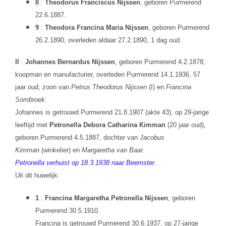
8
:
Theodorus Franciscus Nijssen
, geboren Purmerend
22.6.1887.
9
:
Theodora Francina Maria Nijssen
, geboren Purmerend
26.2.1890, overleden aldaar 27.2.1890, 1 dag oud.
II
:
Johannes Bernardus Nijssen
, geboren Purmerend 4.2.1878,
koopman en manufacturier, overleden Purmerend 14.1.1936, 57
jaar oud, zoon van
Petrus Theodorus Nijssen
(I) en
Francina
Sombroek
.
Johannes is getrouwd Purmerend 21.8.1907 (akte 43), op 29-jarige
leeftijd met
Petronella Debora Catharina Kimman
(20 jaar oud),
geboren Purmerend 4.5.1887, dochter van
Jacobus
Kimman
(winkelier) en
Margaretha van Baar
.
Petronella verhuist op 18.3.1938 naar Beemster.
Uit dit huwelijk:
1
:
Francina Margaretha Petronella Nijssen
, geboren
Purmerend 30.5.1910.
Francina is getrouwd Purmerend 30.6.1937, op 27-jarige