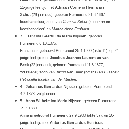
Geertruida is getrouwd Purmerend 9.7.1896 (akte 18), op
22-jarige leeftijd met
Adriaan Cornelis Hermanus
Schut
(29 jaar oud), geboren Purmerend 21.3.1867,
kaashandelaar, zoon van
Cornelis Schut
(koopman en
kaashandelaar) en
Martha Anna Eenhorst
.
3
:
Francina Geertruida Maria Nijssen
, geboren
Purmerend 6.10.1875.
Francina is getrouwd Purmerend 25.4.1900 (akte 11), op 24-
jarige leeftijd met
Jacobus Joannes Laurentius van
Beek
(22 jaar oud), geboren Purmerend 11.8.1877,
zoutzieder, zoon van
Jacob van Beek
(notaris) en
Elisabeth
Petronella Ignatia van der Meulen
.
4
:
Johannes Bernardus Nijssen
, geboren Purmerend
4.2.1878, volgt onder II.
5
:
Anna Wilhelmina Maria Nijssen
, geboren Purmerend
25.3.1880.
Anna is getrouwd Purmerend 27.9.1900 (akte 37), op 20-
jarige leeftijd met
Antonius Bernardus Henricus