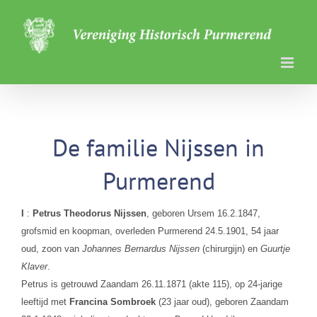
Ga
naar
inhoud
De familie Nijssen in
Purmerend
I
:
Petrus Theodorus Nijssen
, geboren Ursem 16.2.1847,
grofsmid en koopman, overleden Purmerend 24.5.1901, 54 jaar
oud, zoon van
Johannes Bernardus Nijssen
(chirurgijn) en
Guurtje
Klaver
.
Petrus is getrouwd Zaandam 26.11.1871 (akte 115), op 24-jarige
leeftijd met
Francina Sombroek
(23 jaar oud), geboren Zaandam