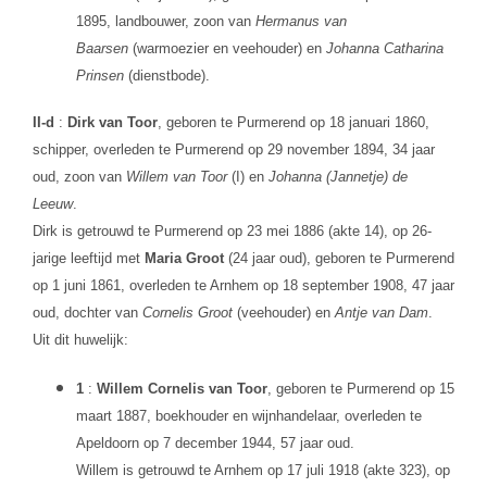
1895, landbouwer, zoon van
Hermanus van
Baarsen
(warmoezier en veehouder) en
Johanna Catharina
Prinsen
(dienstbode).
II-d
:
Dirk van Toor
, geboren te Purmerend op 18 januari 1860,
schipper, overleden te Purmerend op 29 november 1894, 34 jaar
oud, zoon van
Willem van Toor
(I) en
Johanna (Jannetje) de
Leeuw
.
Dirk is getrouwd te Purmerend op 23 mei 1886 (akte 14), op 26-
jarige leeftijd met
Maria Groot
(24 jaar oud), geboren te Purmerend
op 1 juni 1861, overleden te Arnhem op 18 september 1908, 47 jaar
oud, dochter van
Cornelis Groot
(veehouder) en
Antje van Dam
.
Uit dit huwelijk:
1
:
Willem Cornelis van Toor
, geboren te Purmerend op 15
maart 1887, boekhouder en wijnhandelaar, overleden te
Apeldoorn op 7 december 1944, 57 jaar oud.
Willem is getrouwd te Arnhem op 17 juli 1918 (akte 323), op