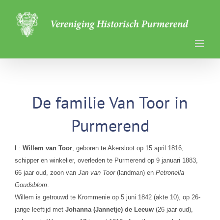
Ga
naar
inhoud
De familie Van Toor in
Purmerend
I
:
Willem van Toor
, geboren te Akersloot op 15 april 1816,
schipper en winkelier, overleden te Purmerend op 9 januari 1883,
66 jaar oud, zoon van
Jan van Toor
(landman) en
Petronella
Goudsblom
.
Willem is getrouwd te Krommenie op 5 juni 1842 (akte 10), op 26-
jarige leeftijd met
Johanna (Jannetje) de Leeuw
(26 jaar oud),