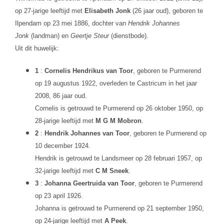
op 27-jarige leeftijd met
Elisabeth Jonk
(26 jaar oud), geboren te
Ilpendam op 23 mei 1886, dochter van
Hendrik Johannes
Jonk
(landman) en
Geertje Steur
(dienstbode).
Uit dit huwelijk:
1
:
Cornelis Hendrikus van Toor
, geboren te Purmerend
op 19 augustus 1922, overleden te Castricum in het jaar
2008, 86 jaar oud.
Cornelis is getrouwd te Purmerend op 26 oktober 1950, op
28-jarige leeftijd met
M G M Mobron
.
2
:
Hendrik Johannes van Toor
, geboren te Purmerend op
10 december 1924.
Hendrik is getrouwd te Landsmeer op 28 februari 1957, op
32-jarige leeftijd met
C M Sneek
.
3
:
Johanna Geertruida van Toor
, geboren te Purmerend
op 23 april 1926.
Johanna is getrouwd te Purmerend op 21 september 1950,
op 24-jarige leeftijd met
A Peek
.