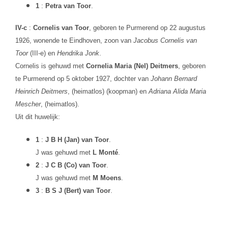
1
:
Petra van Toor
.
IV-c
:
Cornelis van Toor
, geboren te Purmerend op 22 augustus
1926, wonende te Eindhoven, zoon van
Jacobus Cornelis van
Toor
(III-e) en
Hendrika Jonk
.
Cornelis is gehuwd met
Cornelia Maria (Nel) Deitmers
, geboren
te Purmerend op 5 oktober 1927, dochter van
Johann Bernard
Heinrich Deitmers
, (heimatlos) (koopman) en
Adriana Alida Maria
Mescher
, (heimatlos).
Uit dit huwelijk:
1
:
J B H (Jan) van Toor
.
J was gehuwd met
L Monté
.
2
:
J C B (Co) van Toor
.
J was gehuwd met
M Moens
.
3
:
B S J (Bert) van Toor
.