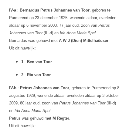
IV-a
:
Bernardus Petrus Johannes van Toor
, geboren te
Purmerend op 23 december 1925, wonende aldaar, overleden
aldaar op 6 november 2003, 77 jaar oud, zoon van
Petrus
Johannes van Toor
(III-d) en
Ida Anna Maria Spel
.
Bernardus was gehuwd met
A W J (Dien) Mittelhaëuser
.
Uit dit huwelijk:
1
:
Ben van Toor
.
2
:
Ria van Toor
.
IV-b
:
Petrus Johannes van Toor
, geboren te Purmerend op 8
augustus 1929, wonende aldaar, overleden aldaar op 3 oktober
2009, 80 jaar oud, zoon van
Petrus Johannes van Toor
(III-d)
en
Ida Anna Maria Spel
.
Petrus was gehuwd met
M Regter
.
Uit dit huwelijk: