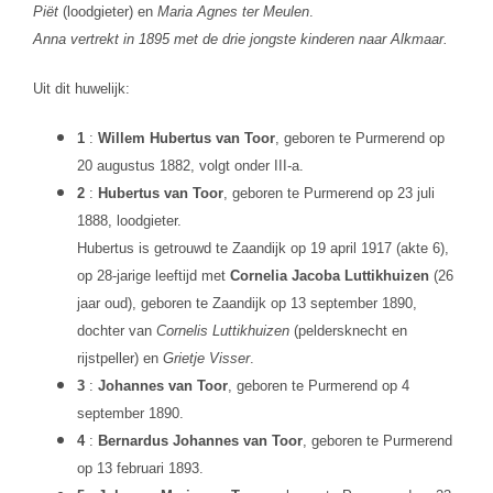
Piët
(loodgieter) en
Maria Agnes ter Meulen
.
Anna vertrekt in 1895 met de drie jongste kinderen naar Alkmaar.
Uit dit huwelijk:
1
:
Willem Hubertus van Toor
, geboren te Purmerend op
20 augustus 1882, volgt onder III-a.
2
:
Hubertus van Toor
, geboren te Purmerend op 23 juli
1888, loodgieter.
Hubertus is getrouwd te Zaandijk op 19 april 1917 (akte 6),
op 28-jarige leeftijd met
Cornelia Jacoba Luttikhuizen
(26
jaar oud), geboren te Zaandijk op 13 september 1890,
dochter van
Cornelis Luttikhuizen
(peldersknecht en
rijstpeller) en
Grietje Visser
.
3
:
Johannes van Toor
, geboren te Purmerend op 4
september 1890.
4
:
Bernardus Johannes van Toor
, geboren te Purmerend
op 13 februari 1893.