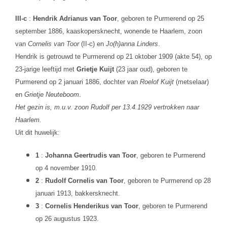
III-c
:
Hendrik Adrianus van Toor
, geboren te Purmerend op 25
september 1886, kaaskopersknecht, wonende te Haarlem, zoon
van
Cornelis van Toor
(II-c) en
Jo(h)anna Linders
.
Hendrik is getrouwd te Purmerend op 21 oktober 1909 (akte 54), op
23-jarige leeftijd met
Grietje Kuijt
(23 jaar oud), geboren te
Purmerend op 2 januari 1886, dochter van
Roelof Kuijt
(metselaar)
en
Grietje Neuteboom
.
Het gezin is, m.u.v. zoon Rudolf per 13.4.1929 vertrokken naar
Haarlem.
Uit dit huwelijk:
1
:
Johanna Geertrudis van Toor
, geboren te Purmerend
op 4 november 1910.
2
:
Rudolf Cornelis van Toor
, geboren te Purmerend op 28
januari 1913, bakkersknecht.
3
:
Cornelis Henderikus van Toor
, geboren te Purmerend
op 26 augustus 1923.