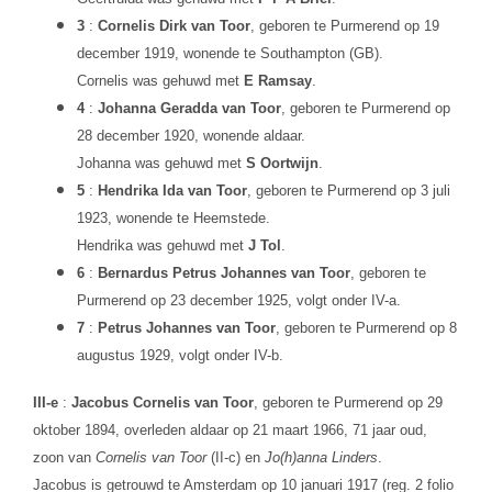
3
:
Cornelis Dirk van Toor
, geboren te Purmerend op 19
december 1919, wonende te Southampton (GB).
Cornelis was gehuwd met
E Ramsay
.
4
:
Johanna Geradda van Toor
, geboren te Purmerend op
28 december 1920, wonende aldaar.
Johanna was gehuwd met
S Oortwijn
.
5
:
Hendrika Ida van Toor
, geboren te Purmerend op 3 juli
1923, wonende te Heemstede.
Hendrika was gehuwd met
J Tol
.
6
:
Bernardus Petrus Johannes van Toor
, geboren te
Purmerend op 23 december 1925, volgt onder IV-a.
7
:
Petrus Johannes van Toor
, geboren te Purmerend op 8
augustus 1929, volgt onder IV-b.
III-e
:
Jacobus Cornelis van Toor
, geboren te Purmerend op 29
oktober 1894, overleden aldaar op 21 maart 1966, 71 jaar oud,
zoon van
Cornelis van Toor
(II-c) en
Jo(h)anna Linders
.
Jacobus is getrouwd te Amsterdam op 10 januari 1917 (reg. 2 folio