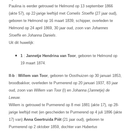
Paulina is eerder getrouwd te Helmond op 13 september 1866
(akte 57), op 22-jarige leeftijd met
Cornelis Stoeffe
(27 jaar oud),
geboren te Helmond op 16 maart 1839, schipper, overleden te
Helmond op 24 april 1869, 30 jaar oud, zoon van
Johannes
Stoeffe
en
Johanna Daniels
.
Uit dit huwelijk:
1
:
Jannetje Hendrina van Toor
, geboren te Helmond op
19 maart 1874.
II-b
:
Willem van Toor
, geboren te Oosthuizen op 30 januari 1853,
broodbakker, overleden te Purmerend op 20 januari 1937, 83 jaar
oud, zoon van
Willem van Toor
(I) en
Johanna (Jannetje) de
Leeuw
.
Willem is getrouwd te Purmerend op 8 mei 1881 (akte 17), op 28-
jarige leeftijd met (en gescheiden te Purmerend op 4 juli 1896 (akte
17) van)
Anna Geertruida Piët
(21 jaar oud), geboren te
Purmerend op 2 oktober 1859, dochter van
Hubertus