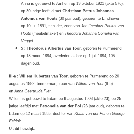
Anna is getrouwd te Arnhem op 19 oktober 1921 (akte 576),
op 30-jarige leeftijd met
Christiaan Petrus Johannes
Antonius van Houts
(30 jaar oud), geboren te Eindhoven
op 10 juli 1891, schilder, zoon van
Jan Jacobus Paulus van
Houts
(meubelmaker) en
Theodora Johanna Cornelia van
Veggel
.
5
:
Theodorus Albertus van Toor
, geboren te Purmerend
op 18 maart 1894, overleden aldaar op 1 juli 1894, 105
dagen oud.
III-a
:
Willem Hubertus van Toor
, geboren te Purmerend op 20
augustus 1882, timmerman, zoon van
Willem van Toor
(II-b)
en
Anna Geertruida Piët
.
Willem is getrouwd te Edam op 9 augustus 1908 (akte 23), op 25-
jarige leeftijd met
Petronella van der Pol
(23 jaar oud), geboren te
Edam op 12 maart 1885, dochter van
Klaas van der Pol
en
Geertje
Eeltink
.
Uit dit huwelijk: