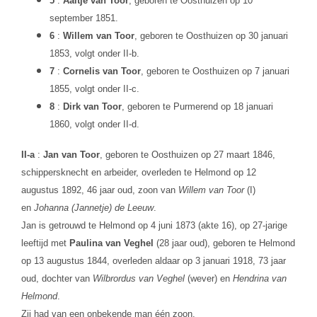
5
:
Aaltje van Toor
, geboren te Oosthuizen op 10
september 1851.
6
:
Willem van Toor
, geboren te Oosthuizen op 30 januari
1853, volgt onder II-b.
7
:
Cornelis van Toor
, geboren te Oosthuizen op 7 januari
1855, volgt onder II-c.
8
:
Dirk van Toor
, geboren te Purmerend op 18 januari
1860, volgt onder II-d.
II-a
:
Jan van Toor
, geboren te Oosthuizen op 27 maart 1846,
schippersknecht en arbeider, overleden te Helmond op 12
augustus 1892, 46 jaar oud, zoon van
Willem van Toor
(I)
en
Johanna (Jannetje) de Leeuw
.
Jan is getrouwd te Helmond op 4 juni 1873 (akte 16), op 27-jarige
leeftijd met
Paulina van Veghel
(28 jaar oud), geboren te Helmond
op 13 augustus 1844, overleden aldaar op 3 januari 1918, 73 jaar
oud, dochter van
Wilbrordus van Veghel
(wever) en
Hendrina van
Helmond
.
Zij had van een onbekende man één zoon.