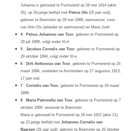
Johanna is getrouwd te Purmerend op 28 mei 1914 (akte
25), op 26-jarige leeftijd met
Petrus Ots
(25 jaar oud),
geboren te Beemster op 28 mei 1889, warmoezier, zoon
van
Arie Ots
(arbeider en warmoezier) en
Maria Jonk
.
4
:
Petrus Johannes van Toor
, geboren te Purmerend op
29 juli 1889, volgt onder III-d.
5
:
Jacobus Cornelis van Toor
, geboren te Purmerend op
29 oktober 1894, volgt onder III-e.
6
:
Dirk Anthonius van Toor
, geboren te Purmerend op 24
maart 1896, overleden te Amsterdam op 27 augustus 1913,
17 jaar oud.
7
:
Cornelis van Toor
, geboren te Purmerend op 18 maart
1898.
8
:
Maria Petronella van Toor
, geboren te Purmerend op 7
oktober 1899, wonende te Beemster.
Maria is getrouwd te Purmerend op 18 mei 1922 (akte 21),
op 22-jarige leeftijd met
Johannes Cornelis van
Baarsen
(26 jaar oud), geboren te Beemster op 20 oktober