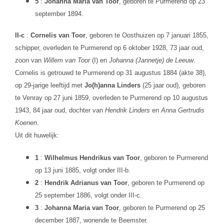
5
:
Johanna Maria van Toor
, geboren te Purmerend op 23
september 1894.
II-c
:
Cornelis van Toor
, geboren te Oosthuizen op 7 januari 1855,
schipper, overleden te Purmerend op 6 oktober 1928, 73 jaar oud,
zoon van
Willem van Toor
(I) en
Johanna (Jannetje) de Leeuw
.
Cornelis is getrouwd te Purmerend op 31 augustus 1884 (akte 38),
op 29-jarige leeftijd met
Jo(h)anna Linders
(25 jaar oud), geboren
te Venray op 27 juni 1859, overleden te Purmerend op 10 augustus
1943, 84 jaar oud, dochter van
Hendrik Linders
en
Anna Gertrudis
Koenen
.
Uit dit huwelijk:
1
:
Wilhelmus Hendrikus van Toor
, geboren te Purmerend
op 13 juni 1885, volgt onder III-b.
2
:
Hendrik Adrianus van Toor
, geboren te Purmerend op
25 september 1886, volgt onder III-c.
3
:
Johanna Maria van Toor
, geboren te Purmerend op 25
december 1887, wonende te Beemster.