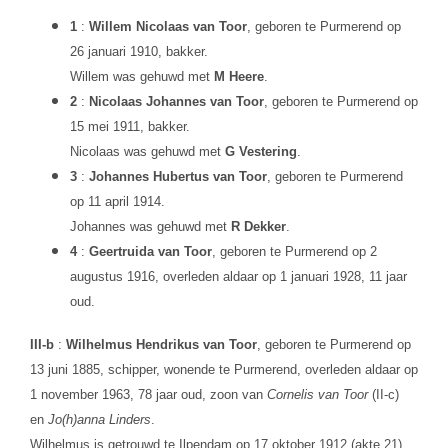
1
:
Willem Nicolaas van Toor
, geboren te Purmerend op
26 januari 1910, bakker.
Willem was gehuwd met
M Heere
.
2
:
Nicolaas Johannes van Toor
, geboren te Purmerend op
15 mei 1911, bakker.
Nicolaas was gehuwd met
G Vestering
.
3
:
Johannes Hubertus van Toor
, geboren te Purmerend
op 11 april 1914.
Johannes was gehuwd met
R Dekker
.
4
:
Geertruida van Toor
, geboren te Purmerend op 2
augustus 1916, overleden aldaar op 1 januari 1928, 11 jaar
oud.
III-b
:
Wilhelmus Hendrikus van Toor
, geboren te Purmerend op
13 juni 1885, schipper, wonende te Purmerend, overleden aldaar op
1 november 1963, 78 jaar oud, zoon van
Cornelis van Toor
(II-c)
en
Jo(h)anna Linders
.
Wilhelmus is getrouwd te Ilpendam op 17 oktober 1912 (akte 21),