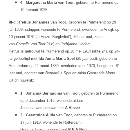
4
:
Margaretha Maria van Toor
, geboren te Purmerend op
10 februari 1925.
III-d
:
Petrus Johannes van Toor
, geboren te Purmerend op 29
juli 1889, schipper, wonende te Purmerend, overleden te Andijk op
10 januari 1970 (in Huize ‘Sorghvliet’), 80 jaar oud, zoon
van
Cornelis van Toor
(II-c) en
Jo(h)anna Linders
.
Petrus is getrouwd te Purmerend op 28 mei 1914 (akte 24), op 24-
jarige leeftijd met
Ida Anna Maria Spel
(25 jaar oud), geboren te
Amsterdam op 22 maart 1889, overleden voor 1970, hoogstens 81
jaar oud, dochter van
Bernardus Spel
en
Alida Geertruida Mans
.
Uit dit huwelijk:
1
:
Johanna Bernardina van Toor
, geboren te Purmerend
op 9 december 1915, wonende aldaar.
Johanna was gehuwd met
A Visser
.
2
:
Geertruida Alida van Toor
, geboren te Purmerend op
17 juni 1918, wonende te Rotterdam.
Geertruida was gehuwd met
P F A Briel
.