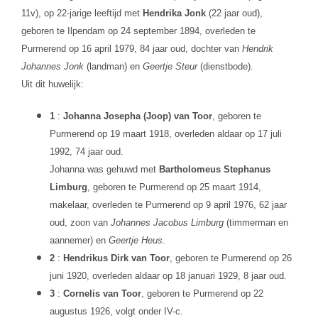
11v), op 22-jarige leeftijd met
Hendrika Jonk
(22 jaar oud),
geboren te Ilpendam op 24 september 1894, overleden te
Purmerend op 16 april 1979, 84 jaar oud, dochter van
Hendrik
Johannes Jonk
(landman) en
Geertje Steur
(dienstbode).
Uit dit huwelijk:
1
:
Johanna Josepha (Joop) van Toor
, geboren te
Purmerend op 19 maart 1918, overleden aldaar op 17 juli
1992, 74 jaar oud.
Johanna was gehuwd met
Bartholomeus Stephanus
Limburg
, geboren te Purmerend op 25 maart 1914,
makelaar, overleden te Purmerend op 9 april 1976, 62 jaar
oud, zoon van
Johannes Jacobus Limburg
(timmerman en
aannemer) en
Geertje Heus
.
2
:
Hendrikus Dirk van Toor
, geboren te Purmerend op 26
juni 1920, overleden aldaar op 18 januari 1929, 8 jaar oud.
3
:
Cornelis van Toor
, geboren te Purmerend op 22
augustus 1926, volgt onder IV-c.