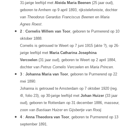
31-jarige leeftijd met
Aleida Maria Beenen
(25 jaar oud),
geboren te Arnhem op 9 april 1893, rijkstelefoniste, dochter
van
Theodorus Gerardus Franciscus Beenen
en
Maria
Agnes Roest
.
2
:
Cornelis Willem van Toor
, geboren te Purmerend op 10
oktober 1888.
Cornelis is getrouwd te Weert op 7 juni 1915 (akte ?), op 26-
jarige leeftijd met
Maria Catharina Josephina
Vercoelen
(31 jaar oud), geboren te Weert op 2 april 1884,
dochter van
Petrus Cornelis Vercoelen
en
Maria Princen
.
3
:
Johanna Maria van Toor
, geboren te Purmerend op 22
mei 1890.
Johanna is getrouwd te Amsterdam op 7 oktober 1920 (reg.
4I, folio 23), op 30-jarige leeftijd met
Johan Huizer
(33 jaar
oud), geboren te Rotterdam op 31 december 1886, masseur,
zoon van
Bastiaan Huizer
en
Gijsbertje van Rooij
.
4
:
Anna Theodora van Toor
, geboren te Purmerend op 13
september 1891.