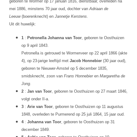
geboren te Wormer op 17 januari 1816, dienstbaar, overleden na
mei 1886, minstens 70 jaar oud, dochter van
Adriaan de
Leeuw
(boerenknecht) en
Jannetje Kerstens
.
Uit dit huwelijk:
1
:
Petronella Johanna van Toor
, geboren te Oosthuizen
op 9 april 1843.
Petronella is getrouwd te Wormerveer op 22 april 1866 (akte
4), op 23-jarige leeftijd met
Jacob Honnebier
(30 jaar oud),
geboren te Nieuwer-Amstel op 5 december 1835,
smidsknecht, zoon van
Frans Honnebier
en
Margaretha de
Jong
.
2
:
Jan van Toor
, geboren te Oosthuizen op 27 maart 1846,
volgt onder II-a.
3
:
Arie van Toor
, geboren te Oosthuizen op 11 augustus
1848, overleden te Purmerend op 25 juli 1864, 15 jaar oud.
4
:
Johanna van Toor
, geboren te Oosthuizen op 31
december 1849.