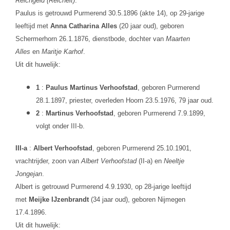
Reichgeld (Reichelt)
.
Paulus is getrouwd Purmerend 30.5.1896 (akte 14), op 29-jarige
leeftijd met
Anna Catharina Alles
(20 jaar oud), geboren
Schermerhorn 26.1.1876, dienstbode, dochter van
Maarten
Alles
en
Maritje Karhof
.
Uit dit huwelijk:
1
:
Paulus Martinus Verhoofstad
, geboren Purmerend
28.1.1897, priester, overleden Hoorn 23.5.1976, 79 jaar oud.
2
:
Martinus Verhoofstad
, geboren Purmerend 7.9.1899,
volgt onder III-b.
III-a
:
Albert Verhoofstad
, geboren Purmerend 25.10.1901,
vrachtrijder, zoon van
Albert Verhoofstad
(II-a) en
Neeltje
Jongejan
.
Albert is getrouwd Purmerend 4.9.1930, op 28-jarige leeftijd
met
Meijke IJzenbrandt
(34 jaar oud), geboren Nijmegen
17.4.1896.
Uit dit huwelijk: