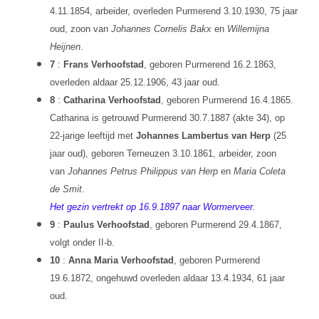
4.11.1854, arbeider, overleden Purmerend 3.10.1930, 75 jaar
oud, zoon van
Johannes Cornelis Bakx
en
Willemijna
Heijnen
.
7
:
Frans Verhoofstad
, geboren Purmerend 16.2.1863,
overleden aldaar 25.12.1906, 43 jaar oud.
8
:
Catharina Verhoofstad
, geboren Purmerend 16.4.1865.
Catharina is getrouwd Purmerend 30.7.1887 (akte 34), op
22-jarige leeftijd met
Johannes Lambertus van Herp
(25
jaar oud), geboren Terneuzen 3.10.1861, arbeider, zoon
van
Johannes Petrus Philippus van Herp
en
Maria Coleta
de Smit
.
Het gezin vertrekt op 16.9.1897 naar Wormerveer.
9
:
Paulus Verhoofstad
, geboren Purmerend 29.4.1867,
volgt onder II-b.
10
:
Anna Maria Verhoofstad
, geboren Purmerend
19.6.1872, ongehuwd overleden aldaar 13.4.1934, 61 jaar
oud.