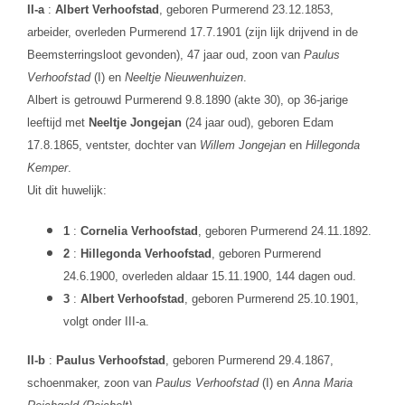
II-a
:
Albert Verhoofstad
, geboren Purmerend 23.12.1853,
arbeider, overleden Purmerend 17.7.1901 (zijn lijk drijvend in de
Beemsterringsloot gevonden), 47 jaar oud, zoon van
Paulus
Verhoofstad
(I) en
Neeltje Nieuwenhuizen
.
Albert is getrouwd Purmerend 9.8.1890 (akte 30), op 36-jarige
leeftijd met
Neeltje Jongejan
(24 jaar oud), geboren Edam
17.8.1865, ventster, dochter van
Willem Jongejan
en
Hillegonda
Kemper
.
Uit dit huwelijk:
1
:
Cornelia Verhoofstad
, geboren Purmerend 24.11.1892.
2
:
Hillegonda Verhoofstad
, geboren Purmerend
24.6.1900, overleden aldaar 15.11.1900, 144 dagen oud.
3
:
Albert Verhoofstad
, geboren Purmerend 25.10.1901,
volgt onder III-a.
II-b
:
Paulus Verhoofstad
, geboren Purmerend 29.4.1867,
schoenmaker, zoon van
Paulus Verhoofstad
(I) en
Anna Maria