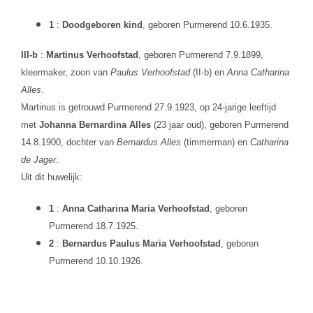
1
:
Doodgeboren kind
, geboren Purmerend 10.6.1935.
III-b
:
Martinus Verhoofstad
, geboren Purmerend 7.9.1899,
kleermaker, zoon van
Paulus Verhoofstad
(II-b) en
Anna Catharina
Alles
.
Martinus is getrouwd Purmerend 27.9.1923, op 24-jarige leeftijd
met
Johanna Bernardina Alles
(23 jaar oud), geboren Purmerend
14.8.1900, dochter van
Bernardus Alles
(timmerman) en
Catharina
de Jager
.
Uit dit huwelijk:
1
:
Anna Catharina Maria Verhoofstad
, geboren
Purmerend 18.7.1925.
2
:
Bernardus Paulus Maria Verhoofstad
, geboren
Purmerend 10.10.1926.