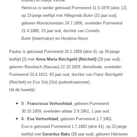
kramer) en
Aaltje Vennik
.
Henricus is eerder getrouwd Purmerend 11.5.1879 (akte 12),
op 23-jarige leeftijd met
Hillegonda Buter
(22 jaar oud),
geboren Monnickendam 24.7.1856, overleden Purmerend
21.4.1880, 23 jaar oud, dochter van
Cornelis
Buter
(kleermaker) en
Hendrina Reurs
.
Paulus is getrouwd Purmerend 26.2.1859 (akte 6), op 34-jarige
leeftijd (2) met
Anna Maria Reichgeld (Reichelt)
(29 jaar oud),
geboren Ransbach (Nassau) 22.10.1829, dienstbode, overleden
Purmerend 23.4.1913, 83 jaar oud, dochter van
Franz Reichgeld
(Reichelt)
en
Eva Sirij (Siri)
(pottenkraamster).
Uit dit huwelijk:
5
:
Franciscus Verhoofstad
, geboren Purmerend
30.10.1859, overleden aldaar 2.8.1861, 1 jaar oud.
6
:
Eva Verhoofstad
, geboren Purmerend 1.7.1861.
Eva is getrouwd Purmerend 1.7.1883 (akte 41), op 22-jarige
leeftijd met
Gerardus Bakx
(28 jaar oud), geboren Halsteren