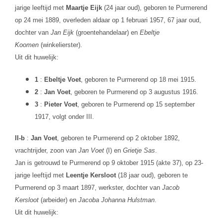
jarige leeftijd met
Maartje Eijk
(24 jaar oud), geboren te Purmerend
op 24 mei 1889, overleden aldaar op 1 februari 1957, 67 jaar oud,
dochter van
Jan Eijk
(groentehandelaar) en
Ebeltje
Koomen
(winkelierster).
Uit dit huwelijk:
1
:
Ebeltje Voet
, geboren te Purmerend op 18 mei 1915.
2
:
Jan Voet
, geboren te Purmerend op 3 augustus 1916.
3
:
Pieter Voet
, geboren te Purmerend op 15 september
1917, volgt onder III.
II-b
:
Jan Voet
, geboren te Purmerend op 2 oktober 1892,
vrachtrijder, zoon van
Jan Voet
(I) en
Grietje Sas
.
Jan is getrouwd te Purmerend op 9 oktober 1915 (akte 37), op 23-
jarige leeftijd met
Leentje Kersloot
(18 jaar oud), geboren te
Purmerend op 3 maart 1897, werkster, dochter van
Jacob
Kersloot
(arbeider) en
Jacoba Johanna Hulstman
.
Uit dit huwelijk: