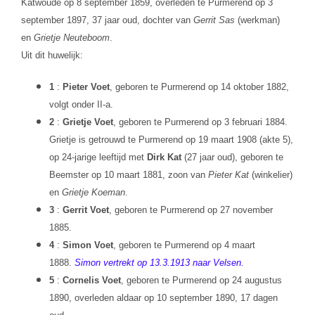
Katwoude op 8 september 1859, overleden te Purmerend op 3
september 1897, 37 jaar oud, dochter van
Gerrit Sas
(werkman)
en
Grietje Neuteboom
.
Uit dit huwelijk:
1
:
Pieter Voet
, geboren te Purmerend op 14 oktober 1882,
volgt onder II-a.
2
:
Grietje Voet
, geboren te Purmerend op 3 februari 1884.
Grietje is getrouwd te Purmerend op 19 maart 1908 (akte 5),
op 24-jarige leeftijd met
Dirk Kat
(27 jaar oud), geboren te
Beemster op 10 maart 1881, zoon van
Pieter Kat
(winkelier)
en
Grietje Koeman
.
3
:
Gerrit Voet
, geboren te Purmerend op 27 november
1885.
4
:
Simon Voet
, geboren te Purmerend op 4 maart
1888.
S
imon vertrekt op 13.3.1913 naar Velsen.
5
:
Cornelis Voet
, geboren te Purmerend op 24 augustus
1890, overleden aldaar op 10 september 1890, 17 dagen