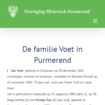
Ga
naar
inhoud
De familie Voet in
Purmerend
I
:
Jan Voet
, geboren te Oostzaan op 29 december 1852,
vrachtrijder, koetsier en koopman, overleden te Nieuwer-Amstel op
16 november 1928, 75 jaar oud, zoon van
Pieter Voet
en
Lijsje
Veen
.
Jan is getrouwd te Katwoude op 31 augustus 1882 (akte 3), op 29-
jarige leeftijd (1) met
Grietje Sas
(22 jaar oud), geboren te