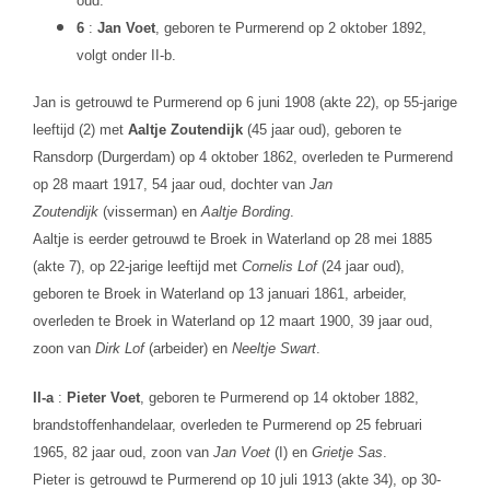
oud.
6
:
Jan Voet
, geboren te Purmerend op 2 oktober 1892,
volgt onder II-b.
Jan is getrouwd te Purmerend op 6 juni 1908 (akte 22), op 55-jarige
leeftijd (2) met
Aaltje Zoutendijk
(45 jaar oud), geboren te
Ransdorp (Durgerdam) op 4 oktober 1862, overleden te Purmerend
op 28 maart 1917, 54 jaar oud, dochter van
Jan
Zoutendijk
(visserman) en
Aaltje Bording
.
Aaltje is eerder getrouwd te Broek in Waterland op 28 mei 1885
(akte 7), op 22-jarige leeftijd met
Cornelis Lof
(24 jaar oud),
geboren te Broek in Waterland op 13 januari 1861, arbeider,
overleden te Broek in Waterland op 12 maart 1900, 39 jaar oud,
zoon van
Dirk Lof
(arbeider) en
Neeltje Swart
.
II-a
:
Pieter Voet
, geboren te Purmerend op 14 oktober 1882,
brandstoffenhandelaar, overleden te Purmerend op 25 februari
1965, 82 jaar oud, zoon van
Jan Voet
(I) en
Grietje Sas
.
Pieter is getrouwd te Purmerend op 10 juli 1913 (akte 34), op 30-