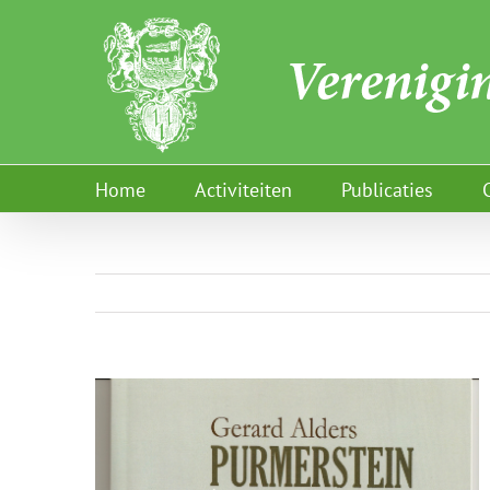
Ga
naar
inhoud
Home
Activiteiten
Publicaties
View
Larger
Image