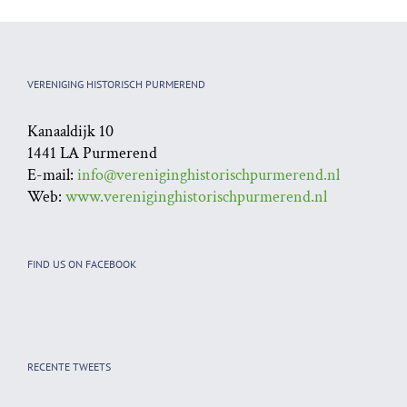
Historisch
Purmerend en De
Purmerend
Beemster (opnieuw)
te ontdekken
VERENIGING HISTORISCH PURMEREND
Kanaaldijk 10
1441 LA Purmerend
E-mail:
info@vereniginghistorischpurmerend.nl
Web:
www.vereniginghistorischpurmerend.nl
FIND US ON FACEBOOK
RECENTE TWEETS