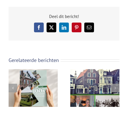
Deel dit bericht!
Facebook
X
LinkedIn
Pinterest
E-
mail
Gerelateerde berichten
Persbericht: 100
Nr 63 van het blad
redenen om