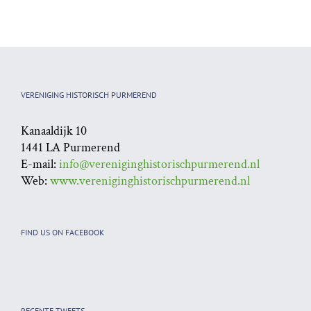
Persbericht: 100
Nr 63 van het blad
redenen om
Historisch
Purmerend en De
Purmerend
Beemster (opnieuw)
te ontdekken
VERENIGING HISTORISCH PURMEREND
Kanaaldijk 10
1441 LA Purmerend
E-mail:
info@vereniginghistorischpurmerend.nl
Web:
www.vereniginghistorischpurmerend.nl
FIND US ON FACEBOOK
RECENTE TWEETS