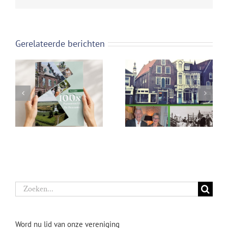
Gerelateerde berichten
Persbericht: 100
Nr 63 van het blad
redenen om
Historisch
Purmerend en De
Purmerend
Beemster (opnieuw)
Zoeken
te ontdekken
naar:
Word nu lid van onze vereniging