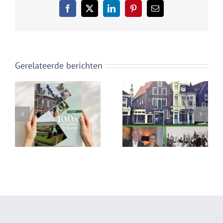
Facebook
X
LinkedIn
Pinterest
E-
mail
Gerelateerde berichten
Persbericht: 100
Nr 63 van het blad
redenen om
Historisch
Purmerend en De
Purmerend
Beemster (opnieuw)
te ontdekken