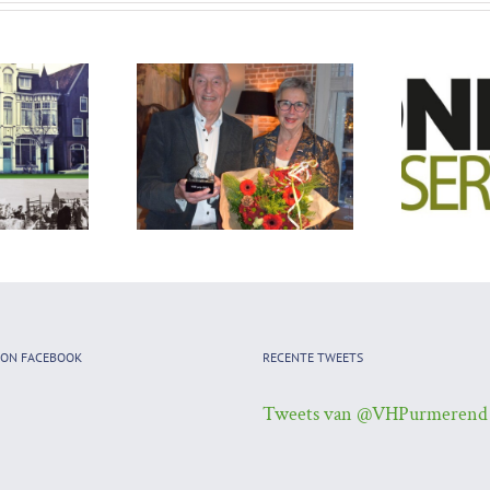
et blad
VHP prijs 2025 voor Dick
urmerend
Blokker
 ON FACEBOOK
RECENTE TWEETS
Tweets van @VHPurmerend