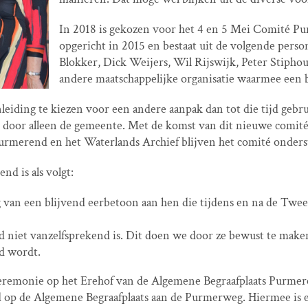
In 2018 is gekozen voor het 4 en 5 Mei Comité 
opgericht in 2015 en bestaat uit de volgende pers
Blokker, Dick Weijers, Wil Rijswijk, Peter Stipho
andere maatschappelijke organisatie waarmee een b
eiding te kiezen voor een andere aanpak dan tot die tijd gebru
d door alleen de gemeente. Met de komst van dit nieuwe comité
rmerend en het Waterlands Archief blijven het comité onder
d is als volgt:
van een blijvend eerbetoon aan hen die tijdens en na de Twee
d niet vanzelfsprekend is. Dit doen we door ze bewust te make
rd wordt.
ceremonie op het Erehof van de Algemene Begraafplaats Purm
d op de Algemene Begraafplaats aan de Purmerweg. Hiermee is 