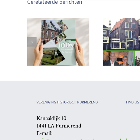
Gerelateerde berichten
Persbericht: 100
redenen om Purmerend
Nr 63 van h
en De Beemster
Historisch P
VERENIGING HISTORISCH PURMEREND
FIND US
(opnieuw) te ontdekken
Kanaaldijk 10
1441 LA Purmerend
E-mail: