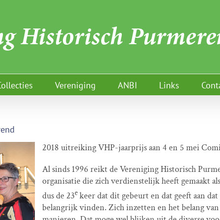
Collecties
Vereniging
ANBI
Links
Cont
rend
2018 uitreiking VHP-jaarprijs aan 4 en 5 mei Co
Al sinds 1996 reikt de Vereniging Historisch Purm
organisatie die zich verdienstelijk heeft gemaakt a
e
dus de 23
keer dat dit gebeurt en dat geeft aan dat
belangrijk vinden. Zich inzetten en het belang van
manieren. Dat moge wel blijken uit de diverse voo