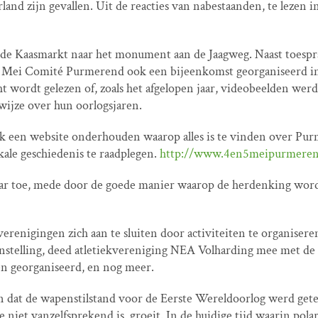
nd zijn gevallen. Uit de reacties van nabestaanden, te lezen in
anaf de Kaasmarkt naar het monument aan de Jaagweg. Naast toes
5 Mei Comité Purmerend ook een bijeenkomst georganiseerd in 
t wordt gelezen of, zoals het afgelopen jaar, videobeelden wer
ijze over hun oorlogsjaren.
een website onderhouden waarop alles is te vinden over Pur
kale geschiedenis te raadplegen.
http://www.4en5meipurmeren
aar toe, mede door de goede manier waarop de herdenking word
erenigingen zich aan te sluiten door activiteiten te organisere
telling, deed atletiekvereniging NEA Volharding mee met de 
n georganiseerd, en nog meer.
n dat de wapenstilstand voor de Eerste Wereldoorlog werd gete
e niet vanzelfsprekend is, groeit. In de huidige tijd waarin polar