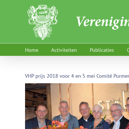
Ga
naar
inhoud
Home
Activiteiten
Publicaties
VHP prijs 2018 voor 4 en 5 mei Comité Purme