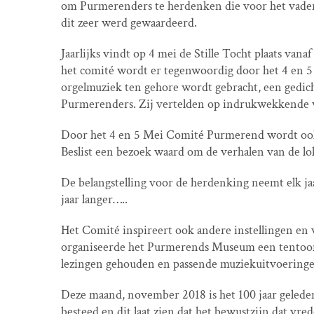
om Purmerenders te herdenken die voor het vaderla
dit zeer werd gewaardeerd.
Jaarlijks vindt op 4 mei de Stille Tocht plaats v
het comité wordt er tegenwoordig door het 4 en 
orgelmuziek ten gehore wordt gebracht, een gedich
Purmerenders. Zij vertelden op indrukwekkende w
Door het 4 en 5 Mei Comité Purmerend wordt ook 
Beslist een bezoek waard om de verhalen van de lo
De belangstelling voor de herdenking neemt elk j
jaar langer…..
Het Comité inspireert ook andere instellingen en v
organiseerde het Purmerends Museum een tentoons
lezingen gehouden en passende muziekuitvoeringe
Deze maand, november 2018 is het 100 jaar gelede
besteed en dit laat zien dat het bewustzijn dat vred