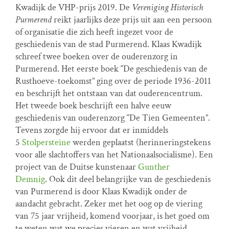
Kwadijk de VHP-prijs 2019. De
Vereniging Historisch
Purmerend
reikt jaarlijks deze prijs uit aan een persoon
of organisatie die zich heeft ingezet voor de
geschiedenis van de stad Purmerend. Klaas Kwadijk
schreef twee boeken over de ouderenzorg in
Purmerend. Het eerste boek “De geschiedenis van de
Rusthoeve-toekomst” ging over de periode 1936-2011
en beschrijft het ontstaan van dat ouderencentrum.
Het tweede boek beschrijft een halve eeuw
geschiedenis van ouderenzorg “De Tien Gemeenten”.
Tevens zorgde hij ervoor dat er inmiddels
5
Stolpersteine
werden geplaatst (herinneringstekens
voor alle slachtoffers van het Nationaalsocialisme). Een
project van de Duitse kunstenaar
Gunther
Demnig
. Ook dit deel belangrijke van de geschiedenis
van Purmerend is door Klaas Kwadijk onder de
aandacht gebracht. Zeker met het oog op de viering
van 75 jaar vrijheid, komend voorjaar, is het goed om
te weten wat we precies vieren en wat vrijheid