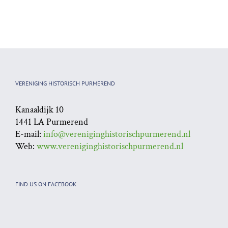
Persbericht: 100
Nr 63 van het blad
redenen om
Historisch
Purmerend en De
Purmerend
Beemster (opnieuw)
te ontdekken
VERENIGING HISTORISCH PURMEREND
Kanaaldijk 10
1441 LA Purmerend
E-mail:
info@vereniginghistorischpurmerend.nl
Web:
www.vereniginghistorischpurmerend.nl
FIND US ON FACEBOOK