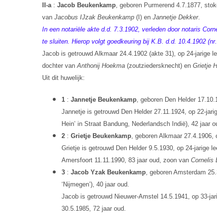
II-a
:
Jacob Beukenkamp
, geboren Purmerend 4.7.1877, stoke
van
Jacobus IJzak Beukenkamp
(I) en
Jannetje Dekker
.
In een notariële akte d.d. 7.3.1902, verleden door notaris 
te sluiten. Hierop volgt goedkeuring bij K.B. d.d. 10.4.1902 (n
Jacob is getrouwd Alkmaar 24.4.1902 (akte 31), op 24-jarige le
dochter van
Anthonij Hoekma
(zoutziedersknecht) en
Grietje 
Uit dit huwelijk:
1
:
Jannetje Beukenkamp
, geboren Den Helder 17.10.
Jannetje is getrouwd Den Helder 27.11.1924, op 22-jarig
Hein’ in Straat Bandung, Nederlandsch Indië), 42 jaar 
2
:
Grietje Beukenkamp
, geboren Alkmaar 27.4.1906, 
Grietje is getrouwd Den Helder 9.5.1930, op 24-jarige le
Amersfoort 11.11.1990, 83 jaar oud, zoon van
Cornelis
3
:
Jacob Yzak Beukenkamp
, geboren Amsterdam 25.
‘Nijmegen’), 40 jaar oud.
Jacob is getrouwd Nieuwer-Amstel 14.5.1941, op 33-jari
30.5.1985, 72 jaar oud.