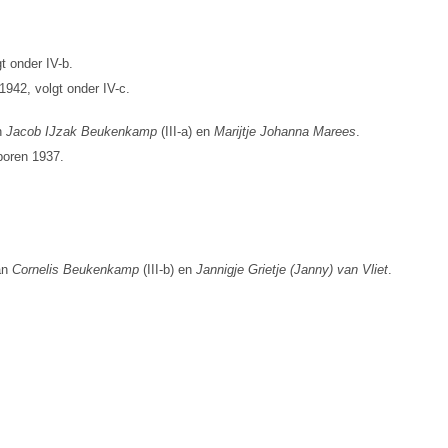
t onder IV-b.
942, volgt onder IV-c.
n
Jacob IJzak Beukenkamp
(III-a) en
Marijtje Johanna Marees
.
boren 1937.
an
Cornelis Beukenkamp
(III-b) en
Jannigje Grietje (Janny) van Vliet
.