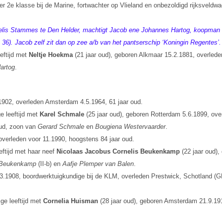
r 2e klasse bij de Marine, fortwachter op Vlieland en onbezoldigd rijksveldw
Cornelis Stammes te Den Helder, machtigt Jacob ene Johannes Hartog, koopm
r. 36). Jacob zelf zit dan op zee a/b van het pantserschip ‘Koningin Regentes’.
eftijd met
Neltje Hoekma
(21 jaar oud), geboren Alkmaar 15.2.1881, overlede
Hartog
.
1902, overleden Amsterdam 4.5.1964, 61 jaar oud.
e leeftijd met
Karel Schmale
(25 jaar oud), geboren Rotterdam 5.6.1899, ov
oud, zoon van
Gerard Schmale
en
Bougiena Westervaarder
.
overleden voor 11.1990, hoogstens 84 jaar oud.
eftijd met haar neef
Nicolaas Jacobus Cornelis Beukenkamp
(22 jaar oud),
 Beukenkamp
(II-b) en
Aafje Plemper van Balen
.
3.1908, boordwerktuigkundige bij de KLM, overleden Prestwick, Schotland (
ge leeftijd met
Cornelia Huisman
(28 jaar oud), geboren Amsterdam 21.9.191