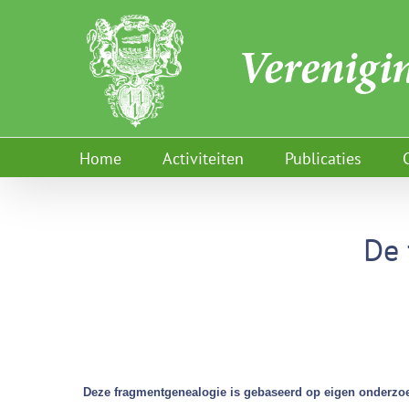
Ga
naar
inhoud
Home
Activiteiten
Publicaties
De 
Deze fragmentgenealogie is gebaseerd op eigen onderzoe