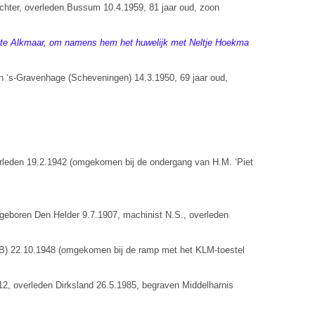
achter, overleden Bussum 10.4.1959, 81 jaar oud, zoon
an te Alkmaar, om namens hem het huwelijk met Neltje Hoekma
n ‘s-Gravenhage (Scheveningen) 14.3.1950, 69 jaar oud,
erleden 19.2.1942 (omgekomen bij de ondergang van H.M. ‘Piet
 geboren Den Helder 9.7.1907, machinist N.S., overleden
GB) 22.10.1948 (omgekomen bij de ramp met het KLM-toestel
2, overleden Dirksland 26.5.1985, begraven Middelharnis