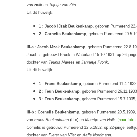
van Holk
en
Trijntje van Zijp
.
Uit dit huwelijk:
1
:
Jacob IJzak Beukenkamp
, geboren Purmerend 22.8
2
:
Cornelis Beukenkamp
, geboren Purmerend 20.5.190
III-a
:
Jacob IJzak Beukenkamp
, geboren Purmerend 22.8.19
Jacob is getrouwd Broek in Waterland 15.10.1931, op 26-jarige
dochter van
Teunis Marees
en
Jannetje Pronk
.
Uit dit huwelijk:
1
:
Frans Beukenkamp
, geboren Purmerend 11.4.1932
2
:
Teun Beukenkamp
, geboren Purmerend 26.11.1933,
3
:
Teun Beukenkamp
, geboren Purmerend 15.7.1935, 
III-b
:
Cornelis Beukenkamp
, geboren Purmerend 20.5.1909, 
van
Frans Beukenkamp
(II-c) en
Maartje van Holk
.
(naar foto
Cornelis is getrouwd Purmerend 12.5.1932, op 22-jarige leefti
dochter van
Pieter van Vliet
en
Aafje Nordmann
.