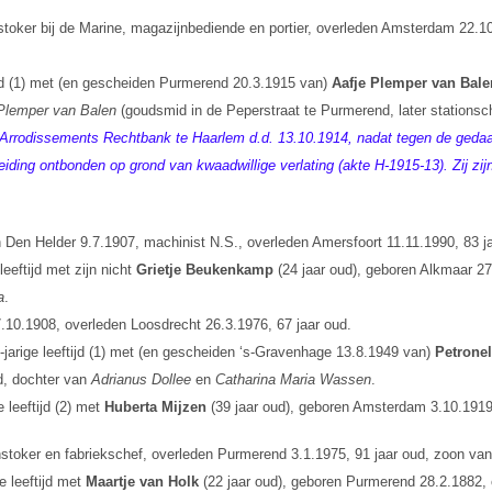
toker bij de Marine, magazijnbediende en portier, overleden Amsterdam 22.1
ijd (1) met (en gescheiden Purmerend 20.3.1915 van)
Aafje Plemper van Bale
Plemper van Balen
(goudsmid in de Peperstraat te Purmerend, later stationsc
e Arrodissements Rechtbank te Haarlem d.d. 13.10.1914, nadat tegen de ge
heiding ontbonden op grond van kwaadwillige verlating (akte H-1915-13). Zij z
n Den Helder 9.7.1907, machinist N.S., overleden Amersfoort 11.11.1990, 83 j
eeftijd met zijn nicht
Grietje Beukenkamp
(24 jaar oud), geboren Alkmaar 27
a
.
.10.1908, overleden Loosdrecht 26.3.1976, 67 jaar oud.
jarige leeftijd (1) met (en gescheiden ‘s-Gravenhage 13.8.1949 van)
Petronel
d, dochter van
Adrianus Dollee
en
Catharina Maria Wassen
.
leeftijd (2) met
Huberta Mijzen
(39 jaar oud), geboren Amsterdam 3.10.191
stoker en fabriekschef, overleden Purmerend 3.1.1975, 91 jaar oud, zoon va
e leeftijd met
Maartje van Holk
(22 jaar oud), geboren Purmerend 28.2.1882, 