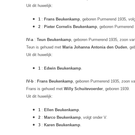
Uit dit huwelijk:
1
:
Frans Beukenkamp
, geboren Purmerend 1935, volg
2
:
Pieter Cornelis Beukenkamp
, geboren Purmerend 1
IV-a
:
Teun Beukenkamp
, geboren Purmerend 1935, zoon va
Teun is gehuwd met
Maria Johanna Antonia den Ouden
, ge
Uit dit huwelijk:
1
:
Edwin Beukenkamp
.
IV-b
:
Frans Beukenkamp
, geboren Purmerend 1935, zoon v
Frans is gehuwd met
Willy Schuitevoerder
, geboren 1939.
Uit dit huwelijk:
1
:
Ellen Beukenkamp
.
2
:
Marco Beukenkamp
, volgt onder V.
3
:
Karen Beukenkamp
.