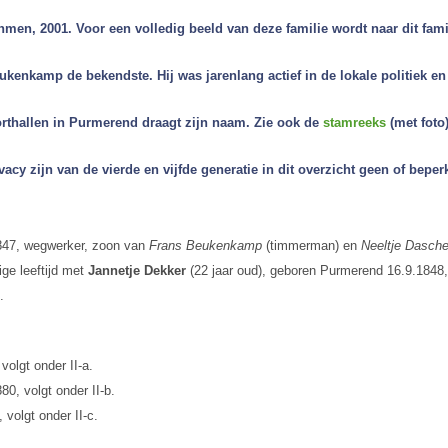
en, 2001. Voor een volledig beeld van deze familie wordt naar dit fam
kenkamp de bekendste. Hij was jarenlang actief in de lokale politiek en o
rthallen in Purmerend draagt zijn naam. Zie ook de
stamreeks
(met fot
vacy zijn van de vierde en vijfde generatie in dit overzicht geen of bepe
1847, wegwerker, zoon van
Frans Beukenkamp
(timmerman) en
Neeltje Dasche
ge leeftijd met
Jannetje Dekker
(22 jaar oud), geboren Purmerend 16.9.1848,
.
olgt onder II-a.
0, volgt onder II-b.
volgt onder II-c.