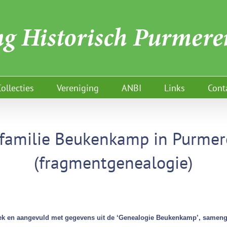
Collecties
Vereniging
ANBI
Links
Cont
familie Beukenkamp in Purme
(fragmentgenealogie)
k en aangevuld met gegevens uit de ‘Genealogie Beukenkamp’, samenges