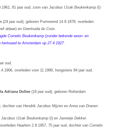
0.1961, 81 jaar oud, zoon van
Jacobus IJzak Beukenkamp
(I)
n
(24 jaar oud), geboren Purmerend 14.8.1878, overleden
hef aldaar) en
Geertruida du Croix
.
daagde Cornelis Beukenkamp (zonder bekende woon- en
ijn hertouwd te Amsterdam op 27.4.1927.
aar oud.
.4.1906, overleden voor 11.1990, hoogstens 84 jaar oud,
la Adriana Dollee
(18 jaar oud), geboren Rotterdam
9, dochter van
Hendrik Jacobus Mijzen
en
Anna van Dranen
.
n
Jacobus IJzak Beukenkamp
(I) en
Jannetje Dekker
.
overleden Haarlem 2.8.1957, 75 jaar oud, dochter van
Cornelis