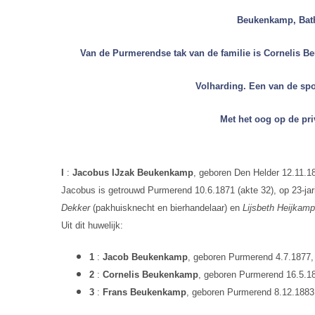
Beukenkamp, Bathm
Van de Purmerendse tak van de familie is Cornelis Beu
Volharding. Een van de spo
Met het oog op de pri
I
:
Jacobus IJzak Beukenkamp
, geboren Den Helder 12.11.
Jacobus is getrouwd Purmerend 10.6.1871 (akte 32), op 23-jari
Dekker
(pakhuisknecht en bierhandelaar) en
Lijsbeth Heijkamp
Uit dit huwelijk:
1
:
Jacob Beukenkamp
, geboren Purmerend 4.7.1877, v
2
:
Cornelis Beukenkamp
, geboren Purmerend 16.5.188
3
:
Frans Beukenkamp
, geboren Purmerend 8.12.1883, 