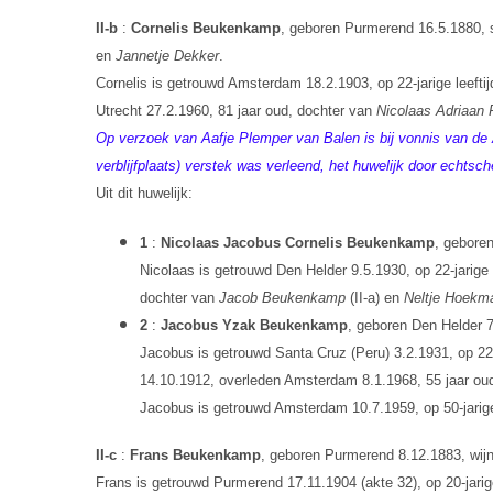
II-b
:
Cornelis Beukenkamp
, geboren Purmerend 16.5.1880, s
en
Jannetje Dekker
.
Cornelis is getrouwd Amsterdam 18.2.1903, op 22-jarige leeft
Utrecht 27.2.1960, 81 jaar oud, dochter van
Nicolaas Adriaan 
Op verzoek van Aafje Plemper van Balen is bij vonnis van d
verblijfplaats) verstek was verleend, het huwelijk door echtsc
Uit dit huwelijk:
1
:
Nicolaas Jacobus Cornelis Beukenkamp
, gebore
Nicolaas is getrouwd Den Helder 9.5.1930, op 22-jarige l
dochter van
Jacob Beukenkamp
(II-a) en
Neltje Hoekm
2
:
Jacobus Yzak Beukenkamp
, geboren Den Helder 7
Jacobus is getrouwd Santa Cruz (Peru) 3.2.1931, op 22-
14.10.1912, overleden Amsterdam 8.1.1968, 55 jaar ou
Jacobus is getrouwd Amsterdam 10.7.1959, op 50-jarige 
II-c
:
Frans Beukenkamp
, geboren Purmerend 8.12.1883, wijn
Frans is getrouwd Purmerend 17.11.1904 (akte 32), op 20-jarig