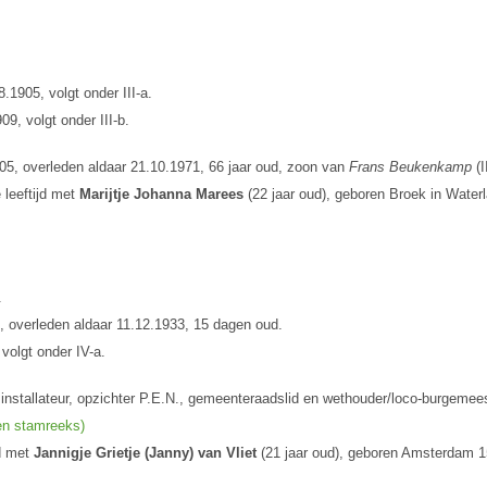
.1905, volgt onder III-a.
9, volgt onder III-b.
05, overleden aldaar 21.10.1971, 66 jaar oud, zoon van
Frans Beukenkamp
(I
 leeftijd met
Marijtje Johanna Marees
(22 jaar oud), geboren Broek in Water
.
 overleden aldaar 11.12.1933, 15 dagen oud.
volgt onder IV-a.
installateur, opzichter P.E.N., gemeenteraadslid en wethouder/loco-burgemee
 en stamreeks)
jd met
Jannigje Grietje (Janny) van Vliet
(21 jaar oud), geboren Amsterdam 1